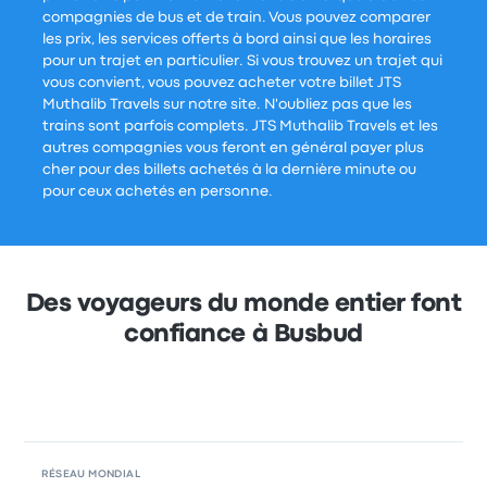
compagnies de bus et de train. Vous pouvez comparer
les prix, les services offerts à bord ainsi que les horaires
pour un trajet en particulier. Si vous trouvez un trajet qui
vous convient, vous pouvez acheter votre billet JTS
Muthalib Travels sur notre site. N'oubliez pas que les
trains sont parfois complets. JTS Muthalib Travels et les
autres compagnies vous feront en général payer plus
cher pour des billets achetés à la dernière minute ou
pour ceux achetés en personne.
Des voyageurs du monde entier font
confiance à Busbud
RÉSEAU MONDIAL