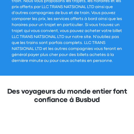
train. Nous vous proposons les trajets, les horaires et les
prix offerts par LLC TRANS NATSIONAL LTD ainsi que
d'autres compagnies de bus et de train. Vous pouvez
comparer les prix, les services offerts à bord ainsi que les
horaires pour un trajet en particulier. Si vous trouvez un
trajet qui vous convient, vous pouvez acheter votre billet
LLC TRANS NATSIONAL LTD sur notre site. N'oubliez pas
que les trains sont parfois complets. LLC TRANS
NATSIONAL LTD et les autres compagnies vous feront en
général payer plus cher pour des billets achetés à la
dernière minute ou pour ceux achetés en personne.
Des voyageurs du monde entier font
confiance à Busbud