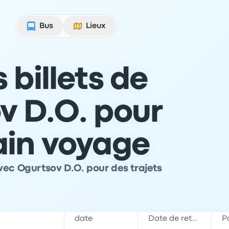
Bus
Lieux
 billets de
v D.O. pour
ain voyage
vec Ogurtsov D.O. pour des trajets
date
Date de retour
P