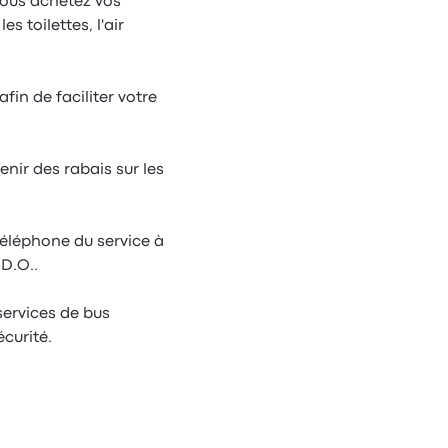
vous achetez vos
s toilettes, l'air
in de faciliter votre
nir des rabais sur les
téléphone du service à
D.O..
services de bus
curité.