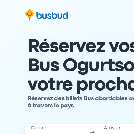
 au formulaire de recherche
Aller au pied de page
Aller au contenu
Réservez vos
Bus Ogurtso
votre proch
Réservez des billets Bus abordables a
à travers le pays
Départ
Arrivée