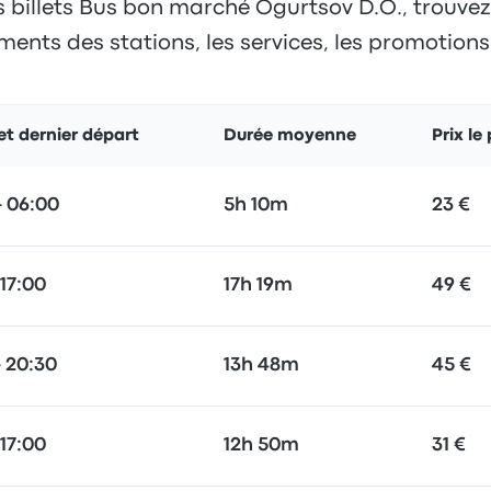
 billets Bus bon marché Ogurtsov D.O., trouvez l
ents des stations, les services, les promotions e
et dernier départ
Durée moyenne
Prix le
 06:00
5h 10m
23 €
 17:00
17h 19m
49 €
 20:30
13h 48m
45 €
 17:00
12h 50m
31 €