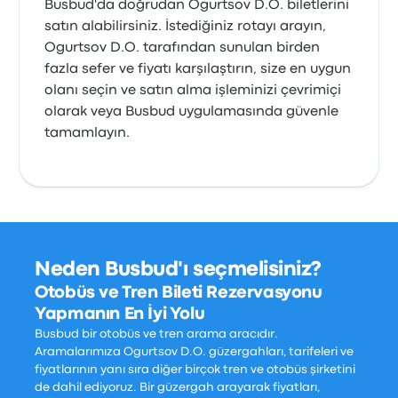
Busbud'da doğrudan Ogurtsov D.O. biletlerini
satın alabilirsiniz. İstediğiniz rotayı arayın,
Ogurtsov D.O. tarafından sunulan birden
fazla sefer ve fiyatı karşılaştırın, size en uygun
olanı seçin ve satın alma işleminizi çevrimiçi
olarak veya Busbud uygulamasında güvenle
tamamlayın.
Neden Busbud'ı seçmelisiniz?
Otobüs ve Tren Bileti Rezervasyonu
Yapmanın En İyi Yolu
Busbud bir otobüs ve tren arama aracıdır.
Aramalarımıza Ogurtsov D.O. güzergahları, tarifeleri ve
fiyatlarının yanı sıra diğer birçok tren ve otobüs şirketini
de dahil ediyoruz. Bir güzergah arayarak fiyatları,