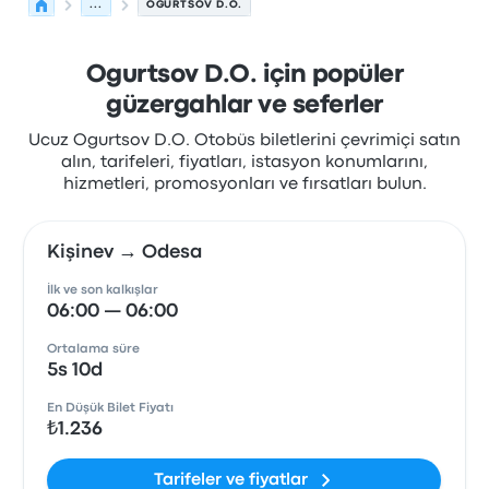
...
OGURTSOV D.O.
Ogurtsov D.O. için popüler
güzergahlar ve seferler
Ucuz Ogurtsov D.O. Otobüs biletlerini çevrimiçi satın
alın, tarifeleri, fiyatları, istasyon konumlarını,
hizmetleri, promosyonları ve fırsatları bulun.
Kişinev → Odesa
İlk ve son kalkışlar
06:00 — 06:00
Ortalama süre
5s 10d
En Düşük Bilet Fiyatı
₺1.236
Tarifeler ve fiyatlar