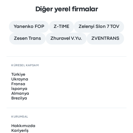
Diğer yerel firmalar
Yanenko FOP
Z-TIME
Zelenyi Slon 7 TOV
Zesen Trans
Zhuravel V.Yu.
ZVENTRANS
KÜRESEL KAPSAM
Türkiye
Ukrayna
Fransa
İspanya
Almanya
Brezilya
KURUMSAL
Hakkımızda
Kariyerİş