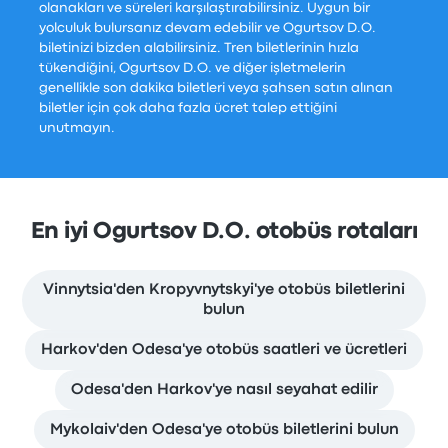
olanakları ve süreleri karşılaştırabilirsiniz. Uygun bir
yolculuk bulursanız devam edebilir ve Ogurtsov D.O.
biletinizi bizden alabilirsiniz. Tren biletlerinin hızla
tükendiğini, Ogurtsov D.O. ve diğer işletmelerin
genellikle son dakika biletleri veya şahsen satın alınan
biletler için çok daha fazla ücret talep ettiğini
unutmayın.
En iyi Ogurtsov D.O. otobüs rotaları
Vinnytsia'den Kropyvnytskyi'ye otobüs biletlerini
bulun
Harkov'den Odesa'ye otobüs saatleri ve ücretleri
Odesa'den Harkov'ye nasıl seyahat edilir
Mykolaiv'den Odesa'ye otobüs biletlerini bulun