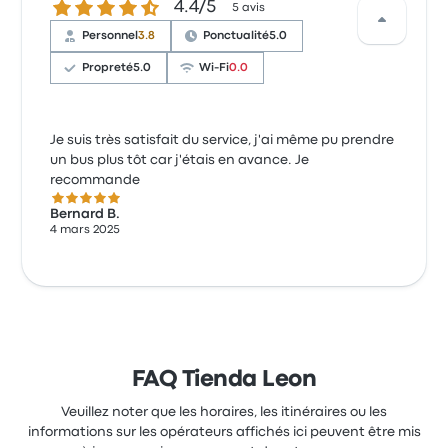
4.4 sur 5 étoiles
4.4/5
5 avis
Personnel
3.8
Ponctualité
5.0
Propreté
5.0
Wi-Fi
0.0
Je suis très satisfait du service, j'ai même pu prendre
un bus plus tôt car j'étais en avance. Je
recommande
5.0 sur 5 étoiles
Bernard B.
4 mars 2025
FAQ Tienda Leon
Veuillez noter que les horaires, les itinéraires ou les
informations sur les opérateurs affichés ici peuvent être mis