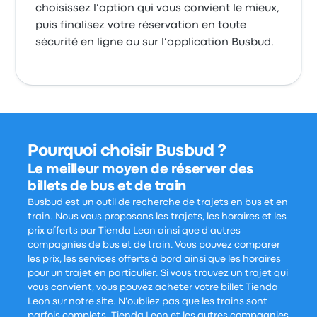
choisissez l’option qui vous convient le mieux,
puis finalisez votre réservation en toute
sécurité en ligne ou sur l’application Busbud.
Pourquoi choisir Busbud ?
Le meilleur moyen de réserver des
billets de bus et de train
Busbud est un outil de recherche de trajets en bus et en
train. Nous vous proposons les trajets, les horaires et les
prix offerts par Tienda Leon ainsi que d'autres
compagnies de bus et de train. Vous pouvez comparer
les prix, les services offerts à bord ainsi que les horaires
pour un trajet en particulier. Si vous trouvez un trajet qui
vous convient, vous pouvez acheter votre billet Tienda
Leon sur notre site. N'oubliez pas que les trains sont
parfois complets. Tienda Leon et les autres compagnies