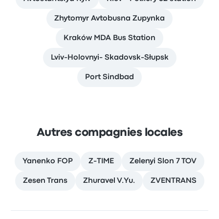
Zhytomyr Avtobusna Zupynka
Kraków MDA Bus Station
Lviv-Holovnyi- Skadovsk-Słupsk
Port Sindbad
Autres compagnies locales
Yanenko FOP
Z-TIME
Zelenyi Slon 7 TOV
Zesen Trans
Zhuravel V.Yu.
ZVENTRANS