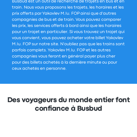
Busbud est un outil de recherche de trajets en bus et en
train. Nous vous proposons les trajets, les horaires et les
prix offerts par Yakovlev M.Iu. FOP ainsi que d'autres
compagnies de bus et de train. Vous pouvez comparer
les prix, les services offerts à bord ainsi que les horaires
pour un trajet en particulier. Si vous trouvez un trajet qui
vous convient, vous pouvez acheter votre billet Yakovlev
M.Iu. FOP sur notre site. N'oubliez pas que les trains sont
parfois complets. Yakovlev M.Iu. FOP et les autres
compagnies vous feront en général payer plus cher
pour des billets achetés à la dernière minute ou pour
ceux achetés en personne.
Des voyageurs du monde entier font
confiance à Busbud