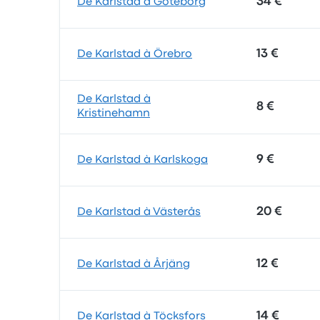
34 €
De Karlstad à Göteborg
13 €
De Karlstad à Örebro
De Karlstad à
8 €
Kristinehamn
9 €
De Karlstad à Karlskoga
20 €
De Karlstad à Västerås
12 €
De Karlstad à Årjäng
14 €
De Karlstad à Töcksfors