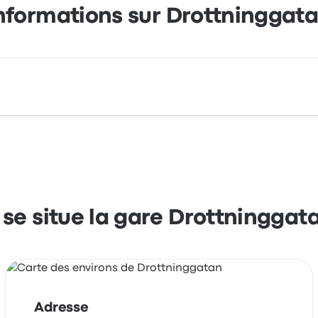
nformations sur Drottninggat
3 652 25 Karlstad Sweden. Consultez cet arrêt de bus situé d
se situe la gare Drottninggat
Adresse