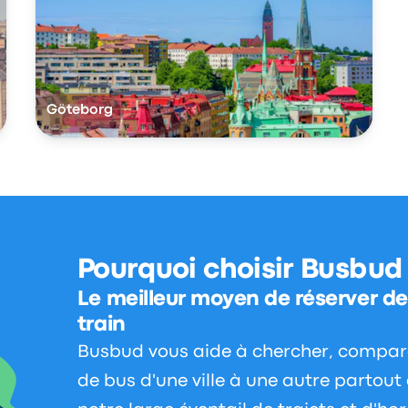
Göteborg
Pourquoi choisir Busbud
Le meilleur moyen de réserver des
train
Busbud vous aide à chercher, comparer
de bus d'une ville à une autre partou