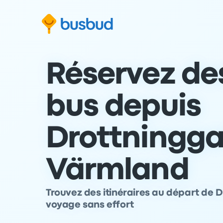
 au formulaire de recherche
Aller au pied de page
Aller au contenu
Réservez des
bus depuis
Drottningga
Värmland
Trouvez des itinéraires au départ de D
voyage sans effort