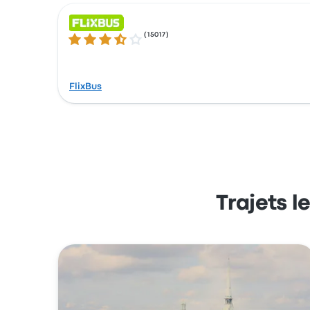
(
15017
)
3.5 sur 5 étoiles
FlixBus
Trajets l