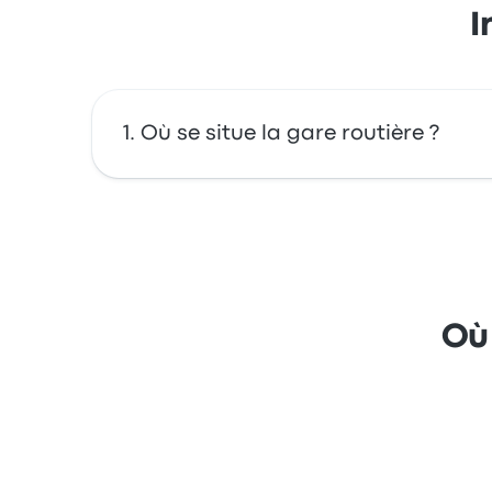
I
Où se situe la gare routière ?
Drottninggatan est situé à : Drottninggatan 4
Où 