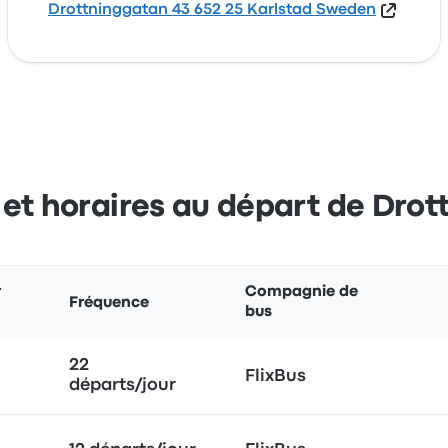
Drottninggatan 43 652 25 Karlstad Sweden
s et horaires au départ de Dro
r
Compagnie de
Fréquence
bus
22
FlixBus
départs/jour