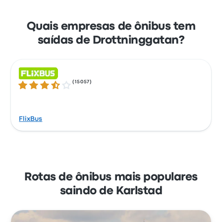
Quais empresas de ônibus tem
saídas de Drottninggatan?
(
15057
)
3.5 de 5 estrelas
FlixBus
Rotas de ônibus mais populares
saindo de Karlstad