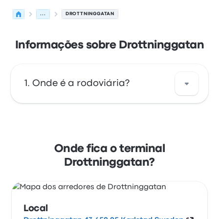
...
DROTTNINGGATAN
Informações sobre Drottninggatan
Onde é a rodoviária?
O endereço da Drottninggatan é
Drottninggatan 43 652 25 Karlstad Sweden.
Veja a localização desta parada de ônibus
Onde fica o terminal
em Karlstad no mapa.
Drottninggatan?
Local