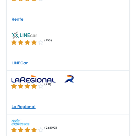
Renfe
(
133
)
3.9 sur 5 étoiles
LINECar
(
20
)
3.9 sur 5 étoiles
La Regional
(
26593
)
4.2 sur 5 étoiles