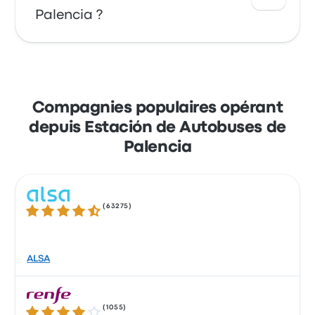
LINECar. Ces compagnies proposent
Palencia ?
510 trajets quotidiens, le premier bus partant
à 00:00. Le dernier bus part à 23:55.
Profitez de la facilité de réserver vos billets en
ligne avec Busbud. Réglez facilement vos
trajets par carte bleue (Mastercard, Visa,
Compagnies populaires opérant
Amex, etc.), ainsi que par Apple Pay et
depuis Estación de Autobuses de
Google Pay.
Palencia
(
63275
)
4.3 sur 5 étoiles
ALSA
(
1055
)
4.1 sur 5 étoiles