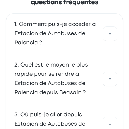
questions fréquentes
Comment puis-je accéder à
Estación de Autobuses de
Palencia ?
Vous pouvez vous déplacer en bus ou en train
Quel est le moyen le plus
afin d'accéder directement à votre
rapide pour se rendre à
destination. Vous pouvez également prendre
Estación de Autobuses de
un taxi ou utiliser un service de covoiturage.
Palencia depuis Beasain ?
Se déplacer de et vers Estación de Autobuses
Où puis-je aller depuis
de Palencia en bus est l'option la plus rapide
Estación de Autobuses de
et la plus pratique. Les bus sont souvent