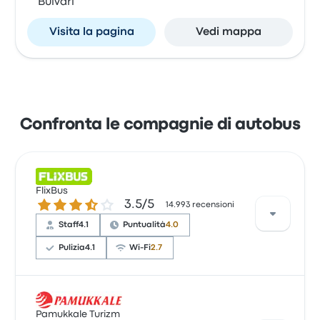
Bulvarı
Visita la pagina
Vedi mappa
Confronta le compagnie di autobus
FlixBus
3.5 su 5 stelle
3.5/5
14.993 recensioni
Staff
4.1
Puntualità
4.0
Pulizia
4.1
Wi-Fi
2.7
Sulla base di 14993 recensioni, la compagnia è stata
valutata con 3.5 stelle su Busbud. I viaggiatori sono
Pamukkale Turizm