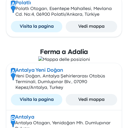
Polatlı
A
Polatlı Otogarı, Esentepe Mahallesi, Mevlana
Cd. No:4, 06900 Polatlı/Ankara, Türkiye
Visita la pagina
Vedi mappa
Ferma a Adalia
Antalya Yeni Doğan
A
Yeni Doğan, Antalya Şehirlerarası Otobüs
Terminali, Dumlupınar Blv., 07090
Kepez/Antalya, Turkey
Visita la pagina
Vedi mappa
Antalya
B
Antalya Otogarı, Yenidoğan Mh. Dumlupınar