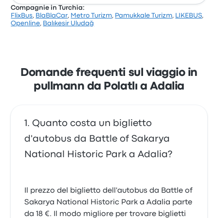
Compagnie in Turchia:
FlixBus
,
BlaBlaCar
,
Metro Turizm
,
Pamukkale Turizm
,
LIKEBUS
,
Sulla base di 3 recensioni, la compagnia è stata
Openline
,
Balıkesir Uludağ
valutata con 5 stelle su Busbud. I viaggiatori sono
rimasti particolarmente soddisfatti per lo staff e la
puntualità, ma spesso si sono lamentati per il Wi-Fi. I
prezzi dei biglietti di Türkay Turizm per questo viaggio
partono da 22 €
Domande frequenti sul viaggio in
pullmann da Polatlı a Adalia
Quanto costa un biglietto
d'autobus da Battle of Sakarya
National Historic Park a Adalia?
Il prezzo del biglietto dell'autobus da Battle of
Sakarya National Historic Park a Adalia parte
da 18 €. Il modo migliore per trovare biglietti