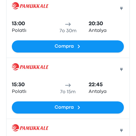
Pull
13:00
20:30
Polatlı
Antalya
7o 30m
Compra
Pull
15:30
22:45
Polatlı
Antalya
7o 15m
Compra
Pull