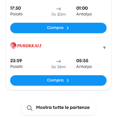
17:30
01:00
Polatlı
Antalya
7o 30m
Compra
Pull
23:59
05:55
Polatlı
Antalya
5o 56m
Compra
Mostra tutte le partenze