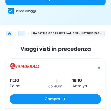
Cerca alloggi
...
DA BATTLE OF SAKARYA NATIONAL HISTORIC PARK A ADALIA
Viaggi visti in precedenza
Le prossime partenze da Polatlı a Adalia il 6 agosto
Gestito da
Tipo di veicolo
orario di partenza
Località di
Pull
11:30
18:10
Polatlı
Antalya
6o 40m
Compra