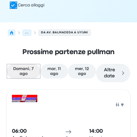
Cerca alloggi
...
DA AV. BALMACEDA A UYUNI
Prossime partenze pullman
Domani, 7
mar, 11
mer, 12
Altre
ago
ago
ago
date
Le prossime partenze da Calama a Uyuni il 7 agosto
Gestito da
Tipo di veicolo
orario di partenza
Località di
Pull
06:00
14:00