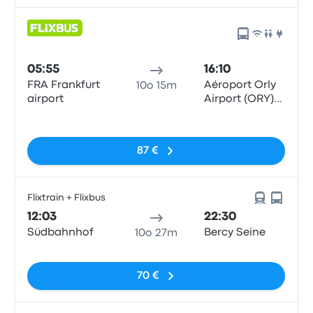
05:55
16:10
FRA Frankfurt
Aéroport Orly
10o 15m
airport
Airport (ORY)
Terminals 1-3
Nessun tag
87 €
Flixtrain + Flixbus
12:03
22:30
Südbahnhof
Bercy Seine
10o 27m
Nessun tag
70 €