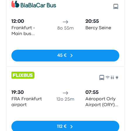
12:00
20:55
Frankfurt -
Bercy Seine
8o 55m
Main bus
station
Nessun tag
45 €
19:30
07:55
FRA Frankfurt
Aéroport Orly
12o 25m
airport
Airport (ORY)
Terminals 1-3
Nessun tag
112 €