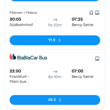
Flixtrain + Flixbus
20:03
07:25
Südbahnhof
Bercy Seine
11o 22m
Nessun tag
91 €
22:50
07:00
Frankfurt -
Bercy Seine
8o 10m
Main bus
station
Nessun tag
45 €