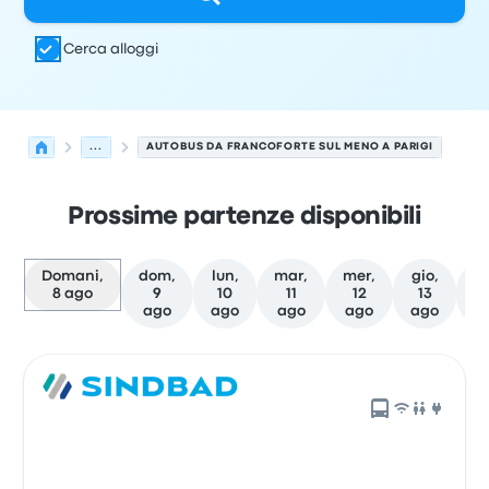
Cerca alloggi
...
AUTOBUS DA FRANCOFORTE SUL MENO A PARIGI
Prossime partenze disponibili
Domani,
dom,
lun,
mar,
mer,
gio,
v
8 ago
9
10
11
12
13
ago
ago
ago
ago
ago
a
Le prossime partenze da Francoforte sul Meno a Parigi i
Gestito da
Tipo di veicolo
orario di partenza
Località di