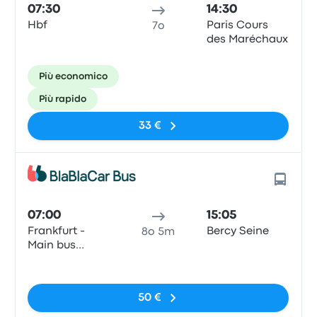
07:30
14:30
Hbf
Paris Cours
7o
des Maréchaux
Più economico
Più rapido
33 €
07:00
15:05
Frankfurt -
Bercy Seine
8o 5m
Main bus
station
Nessun tag
50 €