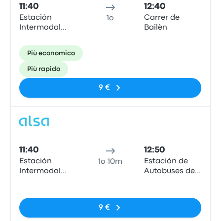
11:40
12:40
Estación
Carrer de
1o
Intermodal
Bailèn
Gandía
Più economico
Più rapido
9 €
Pull
11:40
12:50
Estación
Estación de
1o 10m
Intermodal
Autobuses de
Gandía
Valencia,
Nessun tag
Carrer de
Menéndez
9 €
Pidal, 13