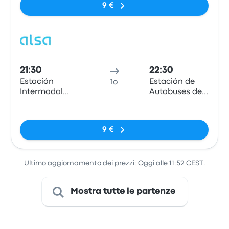
9 €
Pidal, 13
Pull
21:30
22:30
Estación
Estación de
1o
Intermodal
Autobuses de
Gandía
Valencia,
Nessun tag
Carrer de
Menéndez
9 €
Pidal, 13
Ultimo aggiornamento dei prezzi: Oggi alle 11:52 CEST.
Mostra tutte le partenze