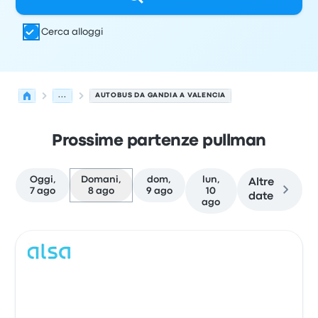
Cerca alloggi
...
AUTOBUS DA GANDIA A VALENCIA
Prossime partenze pullman
Oggi,
Domani,
dom,
lun,
Altre
7 ago
8 ago
9 ago
10
date
ago
Le prossime partenze da Gandia a Valencia il 8 agosto
Gestito da
Tipo di veicolo
orario di partenza
Località di
Pull