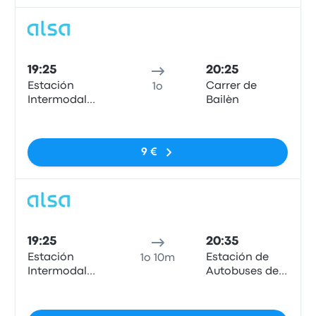
Pull
19:25
20:25
Estación
Carrer de
1o
Intermodal
Bailèn
Gandía
Nessun tag
9 €
Pull
19:25
20:35
Estación
Estación de
1o 10m
Intermodal
Autobuses de
Gandía
Valencia,
Nessun tag
Carrer de
Menéndez