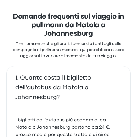
biglietto e la pulizia, ma spesso si sono lamentati per
il Wi-Fi. I prezzi dei biglietti di Etrago per questo
viaggio partono da 38 €
Domande frequenti sul viaggio in
pullmann da Matola a
Johannesburg
Tieni presente che gli orari, i percorsi o i dettagli delle
compagnie di pullmann mostrati qui potrebbero essere
aggiornati o variare al momento del tuo viaggio.
Quanto costa il biglietto
dell'autobus da Matola a
Johannesburg?
I biglietti dell'autobus più economici da
Matola a Johannesburg partono da 24 €. Il
prezzo medio per questa tratta è di circa