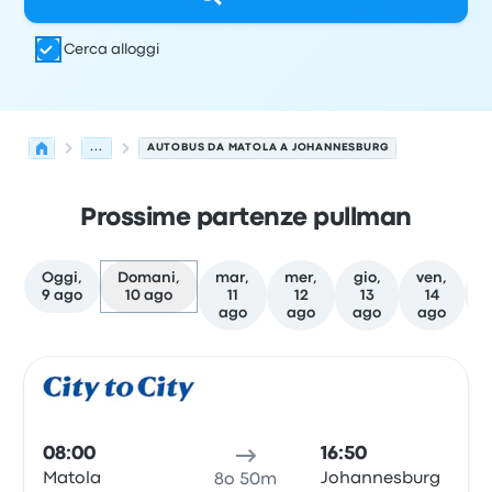
Cerca alloggi
...
AUTOBUS DA MATOLA A JOHANNESBURG
Prossime partenze pullman
Oggi,
Domani,
mar,
mer,
gio,
ven,
A
9 ago
10 ago
11
12
13
14
ago
ago
ago
ago
Le prossime partenze da Matola a Johannesburg il 10 a
Gestito da
Tipo di veicolo
orario di partenza
Località di
Pull
08:00
16:50
Matola
Johannesburg
8o 50m