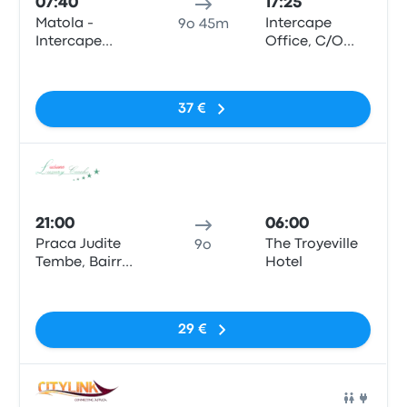
07:40
17:25
Matola -
Intercape
9o 45m
Intercape
Office, C/O
Office, Bairro
Rissik and
Nessun tag
Da Matola,
Wolmarans
Preceta
Street
37 €
Herculano 47
(Johannesburg
(Bairro
Station)
Hanhane)
Pull
21:00
06:00
Praca Judite
The Troyeville
9o
Tembe, Bairro
Hotel
Hanhane,
Nessun tag
Matola
29 €