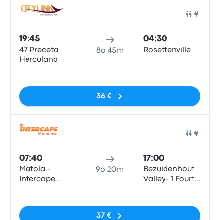
Pull
19:45
04:30
47 Preceta
Rosettenville
8o 45m
Herculano
Nessun tag
36 €
Pull
07:40
17:00
Matola -
Bezuidenhout
9o 20m
Intercape
Valley- 1 Fourth
Office, Bairro
Street,
Nessun tag
Da Matola,
Albertina
Preceta
Sisulu Road
37 €
Herculano 47