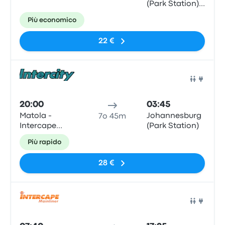
(Park Station) -
Johannesburg,
Più economico
Park Station,
96 Rissik Street
22 €
Pull
20:00
03:45
Matola -
Johannesburg
7o 45m
Intercape
(Park Station)
Office, Bairro
Più rapido
Da Matola,
Preceta
28 €
Herculano 47
(Bairro
Hanhane)
Pull