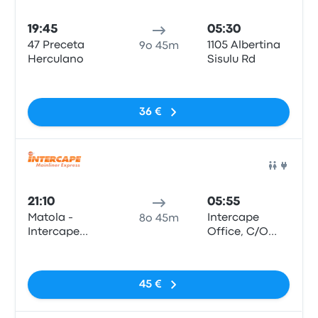
Pull
19:45
05:30
47 Preceta
1105 Albertina
9o 45m
Herculano
Sisulu Rd
Nessun tag
36 €
Pull
21:10
05:55
Matola -
Intercape
8o 45m
Intercape
Office, C/O
Office, Bairro
Rissik and
Nessun tag
Da Matola,
Wolmarans
Preceta
Street
45 €
Herculano 47
(Johannesburg
(Bairro
Station)
Hanhane)