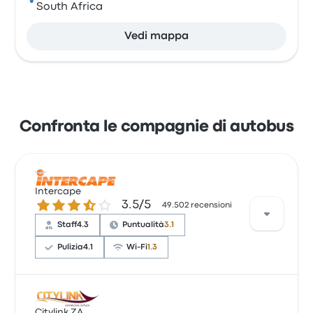
South Africa
Vedi mappa
Confronta le compagnie di autobus
Intercape
3.5 su 5 stelle
3.5/5
49.502 recensioni
Staff
4.3
Puntualità
3.1
Pulizia
4.1
Wi-Fi
1.3
Sulla base di 19 recensioni, Intercape è stata
valutata con 4.1 stelle per questo viaggio. I
Citylink ZA