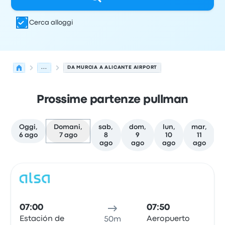
Cerca alloggi
...
DA MURCIA A ALICANTE AIRPORT
Prossime partenze pullman
Oggi,
Domani,
sab,
dom,
lun,
mar,
6 ago
7 ago
8
9
10
11
ago
ago
ago
ago
Le prossime partenze da Murcia a Alicante il 7 agosto
Gestito da
Tipo di veicolo
orario di partenza
Località di
Pull
07:00
07:50
Estación de
Aeropuerto
50m