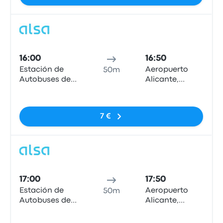
Pull
16:00
16:50
Estación de
Aeropuerto
50m
Autobuses de
Alicante,
Murcia
Marquesinas
Nessun tag
Parada Bus
Local.
7 €
Pull
17:00
17:50
Estación de
Aeropuerto
50m
Autobuses de
Alicante,
Murcia
Marquesinas
Nessun tag
Parada Bus