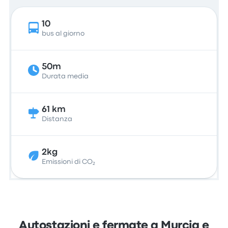
10
bus al giorno
50m
Durata media
61 km
Distanza
2kg
Emissioni di CO₂
Autostazioni e fermate a Murcia e