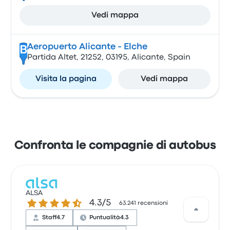
Vedi mappa
Aeropuerto Alicante - Elche
B
Partida Altet, 21252, 03195, Alicante, Spain
Visita la pagina
Vedi mappa
Confronta le compagnie di autobus
ALSA
4.3 su 5 stelle
4.3/5
63.241 recensioni
Staff
4.7
Puntualità
4.3