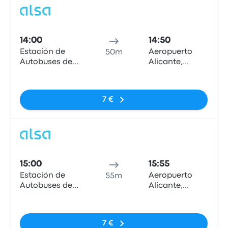
Pull
14:00
14:50
Estación de
Aeropuerto
50m
Autobuses de
Alicante,
Murcia
Marquesinas
Nessun tag
Parada Bus
Local.
7 €
Pull
15:00
15:55
Estación de
Aeropuerto
55m
Autobuses de
Alicante,
Murcia
Marquesinas
Nessun tag
Parada Bus
Local.
7 €