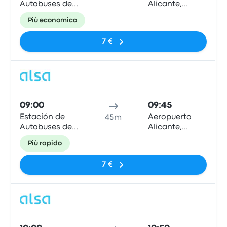
Autobuses de
Alicante,
Murcia
Marquesinas
Più economico
Parada Bus
Local.
7 €
Pull
09:00
09:45
Estación de
Aeropuerto
45m
Autobuses de
Alicante,
Murcia
Marquesinas
Più rapido
Parada Bus
Local.
7 €
Pull