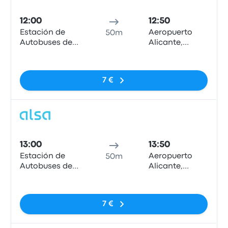
Pull
12:00
12:50
Estación de
Aeropuerto
50m
Autobuses de
Alicante,
Murcia
Marquesinas
Nessun tag
Parada Bus
Local.
7 €
Pull
13:00
13:50
Estación de
Aeropuerto
50m
Autobuses de
Alicante,
Murcia
Marquesinas
Nessun tag
Parada Bus
Local.
7 €