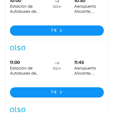
10:00
10:50
Estación de
Aeropuerto
50m
Autobuses de
Alicante,
Murcia
Marquesinas
Nessun tag
Parada Bus
Local.
7 €
Pull
11:00
11:45
Estación de
Aeropuerto
45m
Autobuses de
Alicante,
Murcia
Marquesinas
Nessun tag
Parada Bus
Local.
7 €