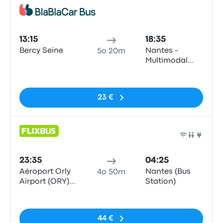
Pull
13:15
18:35
Bercy Seine
Nantes -
5o 20m
Multimodal
Interchange
Nessun tag
Hub
23 €
Pull
23:35
04:25
Aéroport Orly
Nantes (Bus
4o 50m
Airport (ORY)
Station)
Terminals 1-3
Nessun tag
44 €