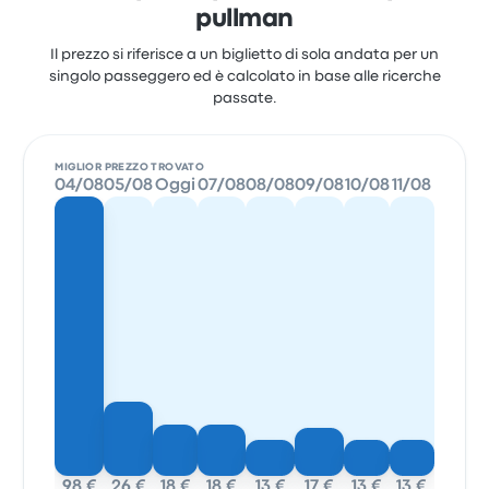
pullman
Il prezzo si riferisce a un biglietto di sola andata per un
singolo passeggero ed è calcolato in base alle ricerche
passate.
MIGLIOR PREZZO TROVATO
04/08
05/08
Oggi
07/08
08/08
09/08
10/08
11/08
98 €
26 €
18 €
18 €
13 €
17 €
13 €
13 €