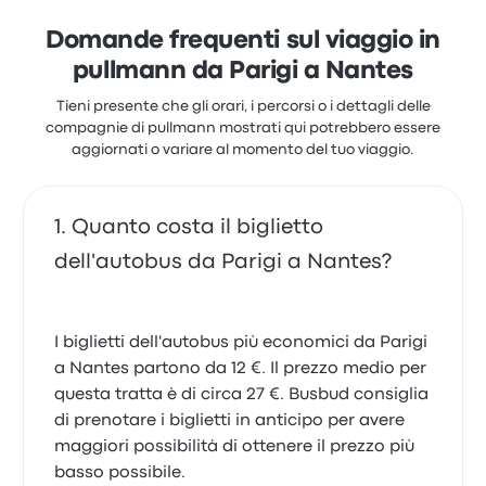
rapporto qualità-prezzo. I prezzi dei biglietti di
BlaBlaCar Bus - Alsa per questo viaggio partono da
Domande frequenti sul viaggio in
12 €
pullmann da Parigi a Nantes
Tieni presente che gli orari, i percorsi o i dettagli delle
compagnie di pullmann mostrati qui potrebbero essere
aggiornati o variare al momento del tuo viaggio.
Quanto costa il biglietto
dell'autobus da Parigi a Nantes?
I biglietti dell'autobus più economici da Parigi
a Nantes partono da 12 €. Il prezzo medio per
questa tratta è di circa 27 €. Busbud consiglia
di prenotare i biglietti in anticipo per avere
maggiori possibilità di ottenere il prezzo più
basso possibile.