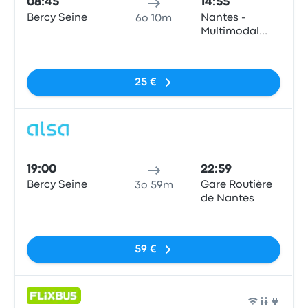
08:45
14:55
Bercy Seine
Nantes -
6o 10m
Multimodal
Interchange
Nessun tag
Hub
25 €
Pull
19:00
22:59
Bercy Seine
Gare Routière
3o 59m
de Nantes
Nessun tag
59 €