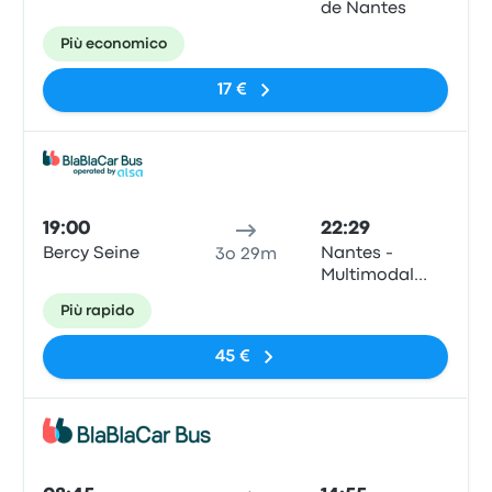
de Nantes
Più economico
17 €
Pull
19:00
22:29
Bercy Seine
Nantes -
3o 29m
Multimodal
Interchange
Più rapido
Hub
45 €
Pull