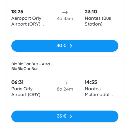
Pull
18:25
23:10
Aéroport Orly
Nantes (Bus
4o 45m
Airport (ORY)
Station)
Terminals 1-3
Nessun tag
40 €
BlaBlaCar Bus - Alsa +
BlaBlaCar Bus
Pull
06:31
14:55
Paris Orly
Nantes -
8o 24m
Airport (ORY)
Multimodal
Interchange
Nessun tag
Hub
33 €