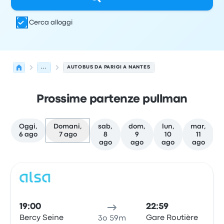
Cerca alloggi
...
AUTOBUS DA PARIGI A NANTES
Prossime partenze pullman
Oggi,
Domani,
sab,
dom,
lun,
mar,
6 ago
7 ago
8
9
10
11
ago
ago
ago
ago
Le prossime partenze da Parigi a Nantes il 7 agosto
Gestito da
Tipo di veicolo
orario di partenza
Località di
Pull
19:00
22:59
Bercy Seine
Gare Routière
3o 59m