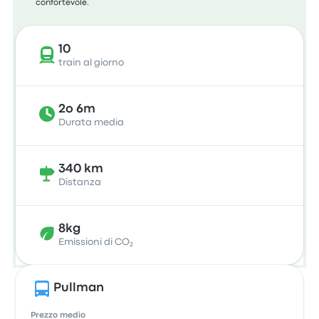
confortevole.
10
train al giorno
2o 6m
Durata media
340 km
Distanza
8kg
Emissioni di CO₂
Pullman
Prezzo medio