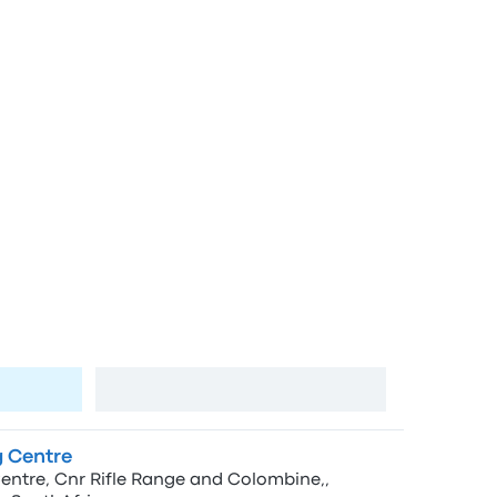
bo Johannesburg
a
Vedi mappa
 Centre
ntre, Cnr Rifle Range and Colombine,,