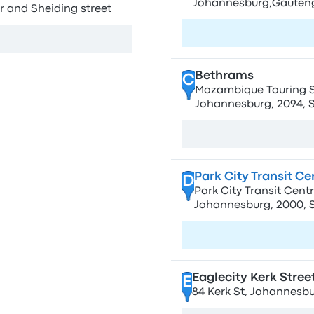
Johannesburg,Gauteng
r and Sheiding street
Visita la pagin
Bethrams
C
Mozambique Touring Ser
Johannesburg, 2094, S
Park City Transit C
D
Park City Transit Centr
Johannesburg, 2000, S
Visita la pagin
Eaglecity Kerk Stree
E
84 Kerk St, Johannesbu