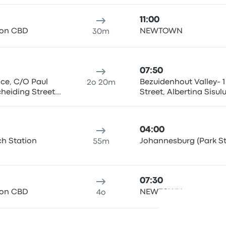
11:00
ion CBD
NEWTOWN
30m
07:50
ice, C/O Paul
Bezuidenhout Valley- 1
2o 20m
heiding Street
Street, Albertina Sisul
ion)
04:00
h Station
Johannesburg (Park St
55m
07:30
ion CBD
NEWTOWN
4o