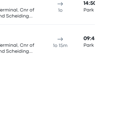
14:50
erminal, Cnr of
Park Station, 96 Rissik 
1o
nd Scheiding
09:45
erminal, Cnr of
Park Station, 96 Rissik 
1o 15m
nd Scheiding
07:50
h Station
Johannesburg (Park St
1o 20m
Mostra tutte le partenze