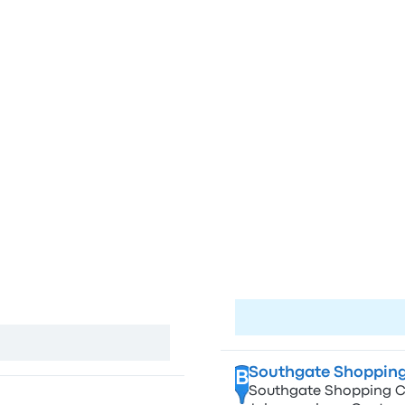
A
Aeroporto O.R Tam
Pretoria Central,
Visita la pagin
Vedi mappa
Southgate Shopping
B
Southgate Shopping Ce