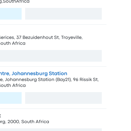
,SouthAfrica
a
Vedi mappa
ices, 37 Bezuidenhout St, Troyeville,
outh Africa
Vedi mappa
entre, Johannesburg Station
e, Johannesburg Station (Bay21), 96 Rissik St,
outh Africa
a
Vedi mappa
t
rg, 2000, South Africa