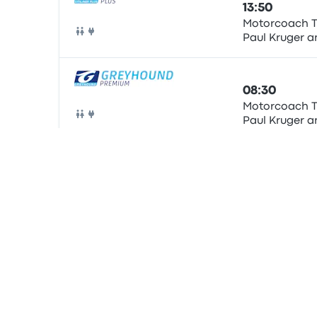
13:50
Motorcoach T
Paul Kruger a
Pullman
Street
08:30
Motorcoach T
Paul Kruger a
Pullman
Street
06:30
Bosman Coac
Terminus
Pullman
Ultimo aggiornamento dei prezzi: Oggi alle 06:02 SAST.