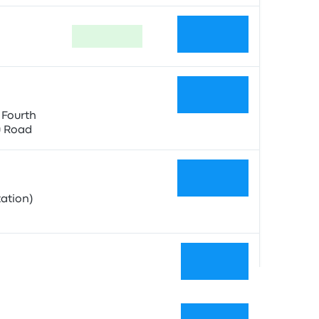
59 €
Più rapido
Nessun tag
25 €
 Fourth
u Road
Nessun tag
39 €
ation)
Nessun tag
71 €
Nessun tag