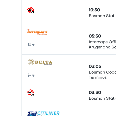
10:30
Bosman Stat
Pullman
05:30
Intercape Off
Kruger and Sc
Pullman
(Pretoria Stat
03:05
Bosman Coac
Terminus
Pullman
03:30
Bosman Stat
Pullman