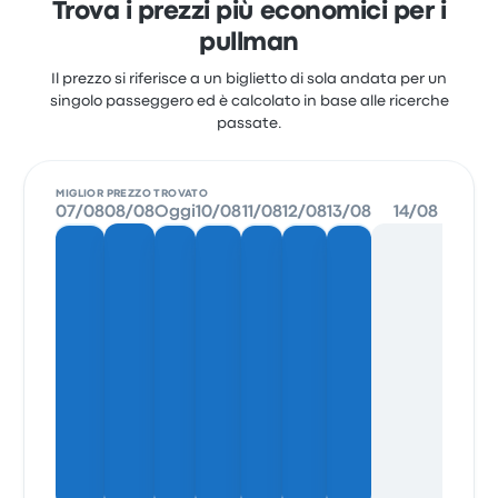
Trova i prezzi più economici per i
pullman
Il prezzo si riferisce a un biglietto di sola andata per un
singolo passeggero ed è calcolato in base alle ricerche
passate.
MIGLIOR PREZZO TROVATO
07/08
08/08
Oggi
10/08
11/08
12/08
13/08
14/08