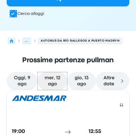
Cerca alloggi
...
AUTOBUS DA RÍO GALLEGOS A PUERTO MADRYN
Prossime partenze pullman
Oggi, 9
mer, 12
gio, 13
Altre
ago
ago
ago
date
Le prossime partenze da Río Gallegos a Puerto Madryn il
Gestito da
Tipo di veicolo
orario di partenza
Località di
Pull
19:00
12:55