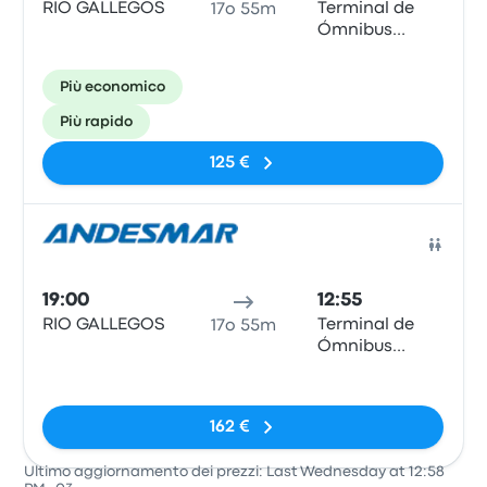
RIO GALLEGOS
Terminal de
17o 55m
Ómnibus
Puerto Madryn
Più economico
Più rapido
125 €
Pull
19:00
12:55
RIO GALLEGOS
Terminal de
17o 55m
Ómnibus
Puerto Madryn
Nessun tag
162 €
Ultimo aggiornamento dei prezzi: Last Wednesday at 12:58