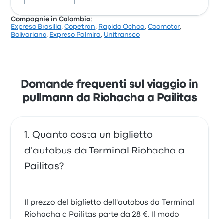
Compagnie in Colombia:
Expreso Brasilia
,
Copetran
,
Rapido Ochoa
,
Coomotor
,
Sulla base di 1068 recensioni, la compagnia è stata
Bolivariano
,
Expreso Palmira
,
Unitransco
valutata con 2.9 stelle su Busbud. I viaggiatori sono
rimasti particolarmente soddisfatti per i sedili e il
luogo di partenza, ma spesso si sono lamentati per il
Wi-Fi. I prezzi dei biglietti di Copetran per questo
viaggio partono da 35 €
Domande frequenti sul viaggio in
pullmann da Riohacha a Pailitas
Quanto costa un biglietto
d'autobus da Terminal Riohacha a
Pailitas?
Il prezzo del biglietto dell'autobus da Terminal
Riohacha a Pailitas parte da 28 €. Il modo