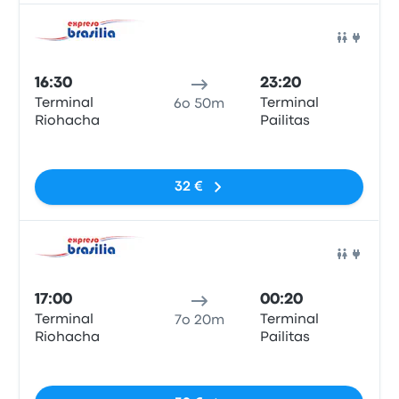
Pull
16:30
23:20
Terminal
Terminal
6o 50m
Riohacha
Pailitas
Nessun tag
32 €
Pull
17:00
00:20
Terminal
Terminal
7o 20m
Riohacha
Pailitas
Nessun tag