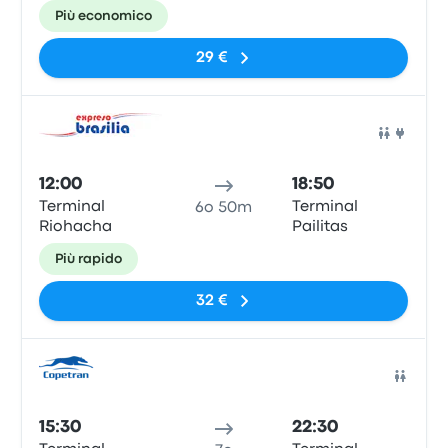
Più economico
29 €
Pull
12:00
18:50
Terminal
Terminal
6o 50m
Riohacha
Pailitas
Più rapido
32 €
Pull
15:30
22:30