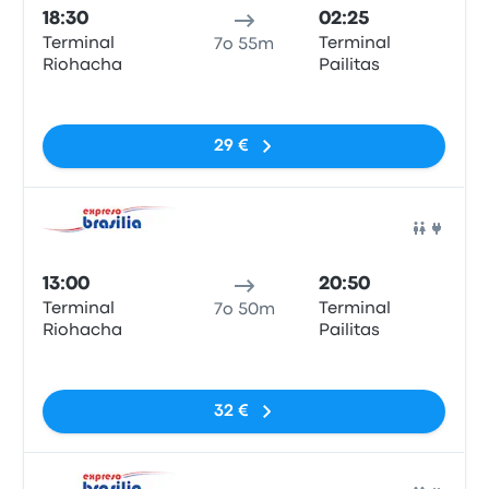
18:30
02:25
Terminal
Terminal
7o 55m
Riohacha
Pailitas
Nessun tag
29 €
Pull
13:00
20:50
Terminal
Terminal
7o 50m
Riohacha
Pailitas
Nessun tag
32 €