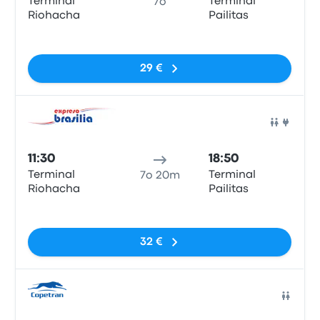
Terminal
Terminal
7o
Riohacha
Pailitas
Nessun tag
29 €
Pull
11:30
18:50
Terminal
Terminal
7o 20m
Riohacha
Pailitas
Nessun tag
32 €
Pull