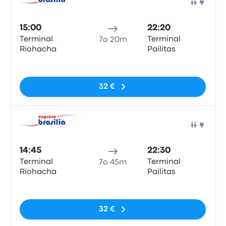
Pull
15:00
22:20
Terminal
Terminal
7o 20m
Riohacha
Pailitas
Nessun tag
32 €
Pull
14:45
22:30
Terminal
Terminal
7o 45m
Riohacha
Pailitas
Nessun tag
32 €