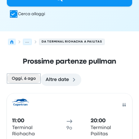
Cerca alloggi
...
DA TERMINAL RIOHACHA A PAILITAS
Prossime partenze pullman
Oggi, 6 ago
Altre date
Le prossime partenze da Riohacha a Pailitas il 6 agosto
Gestito da
Tipo di veicolo
orario di partenza
Località di
Pull
11:00
20:00
Terminal
Terminal
9o
Riohacha
Pailitas