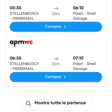
05:35
06:10
STELLENBOSCH
Paarl - Shell
35m
- MERRIMAN
Garage
LAAN BUS
Compra
STOP
Pull
06:35
07:10
STELLENBOSCH
Paarl - Shell
35m
- MERRIMAN
Garage
LAAN BUS
Compra
STOP
Mostra tutte le partenze