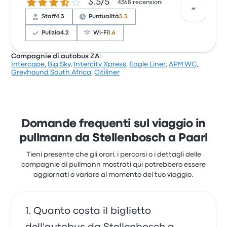
3.5 su 5 stelle
3.5/5
rimasti particolarmente soddisfatti per l'accesso al
4368 recensioni
biglietto e lo staff, ma spesso si sono lamentati per il
Staff
4.3
Puntualità
3.3
Wi-Fi. I prezzi dei biglietti di Intercape per questo
viaggio partono da 20 €
Pulizia
4.2
Wi-Fi
1.6
Compagnie di autobus ZA:
Intercape
,
Big Sky
,
Intercity Xpress
,
Eagle Liner
,
APM WC
,
Sulla base di 4368 recensioni, la compagnia è stata
Greyhound South Africa
,
Citiliner
valutata con 3.5 stelle su Busbud. I viaggiatori sono
rimasti particolarmente soddisfatti per l'accesso al
biglietto e lo staff, ma spesso si sono lamentati per il
Wi-Fi. I prezzi dei biglietti di Big Sky per questo
viaggio partono da 20 €
Domande frequenti sul viaggio in
pullmann da Stellenbosch a Paarl
Tieni presente che gli orari, i percorsi o i dettagli delle
compagnie di pullmann mostrati qui potrebbero essere
aggiornati o variare al momento del tuo viaggio.
Quanto costa il biglietto