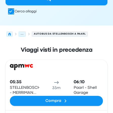
Cerca alloggi
...
AUTOBUS DA STELLENBOSCH A PAARL
Viaggi visti in precedenza
Le prossime partenze da Stellenbosch a Paarl il 8 agost
Gestito da
Tipo di veicolo
orario di partenza
Località di
Pull
05:35
06:10
STELLENBOSCH
Paarl - Shell
35m
- MERRIMAN
Garage
LAAN BUS
Compra
STOP