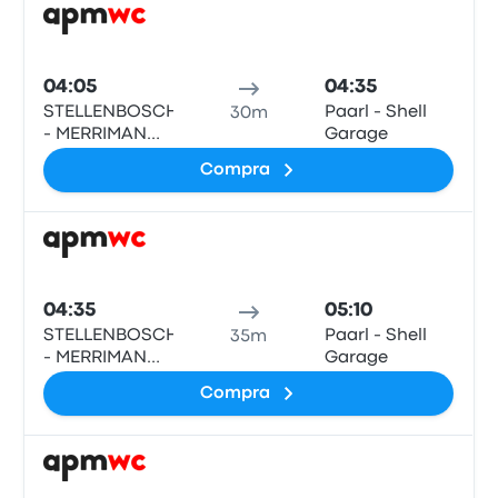
Pull
04:05
04:35
STELLENBOSCH
Paarl - Shell
30m
- MERRIMAN
Garage
LAAN BUS
Compra
STOP
Pull
04:35
05:10
STELLENBOSCH
Paarl - Shell
35m
- MERRIMAN
Garage
LAAN BUS
Compra
STOP
Pull