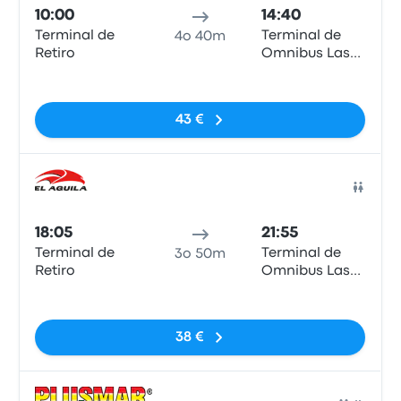
10:00
14:40
Terminal de
Terminal de
4o 40m
Retiro
Omnibus Las
Toninas
Nessun tag
43 €
Pull
18:05
21:55
Terminal de
Terminal de
3o 50m
Retiro
Omnibus Las
Toninas
Nessun tag
38 €