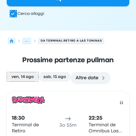
Cerca alloggi
...
DA TERMINAL RETIRO A LAS TONINAS
Prossime partenze pullman
ven, 14 ago
sab, 15 ago
Altre date
Le prossime partenze da Buenos Aires a Las Toninas il 1
Gestito da
Tipo di veicolo
orario di partenza
Località di
Pull
18:30
22:25
Terminal de
Terminal de
3o 55m
Retiro
Omnibus Las