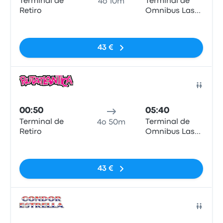
Terminal de
Terminal de
4o 10m
Retiro
Omnibus Las
Toninas
Nessun tag
43 €
Pull
00:50
05:40
Terminal de
Terminal de
4o 50m
Retiro
Omnibus Las
Toninas
Nessun tag
43 €
Pull