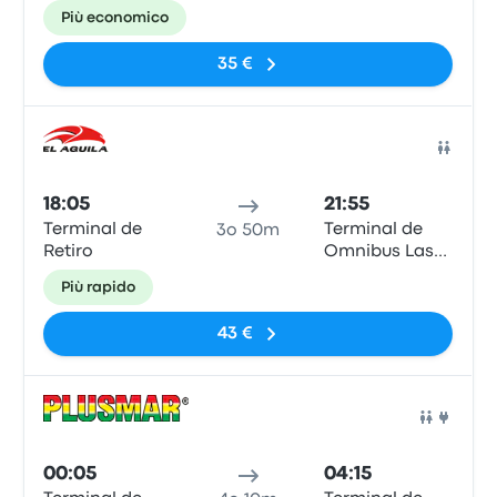
Toninas
Più economico
35 €
Pull
18:05
21:55
Terminal de
Terminal de
3o 50m
Retiro
Omnibus Las
Toninas
Più rapido
43 €
Pull
00:05
04:15