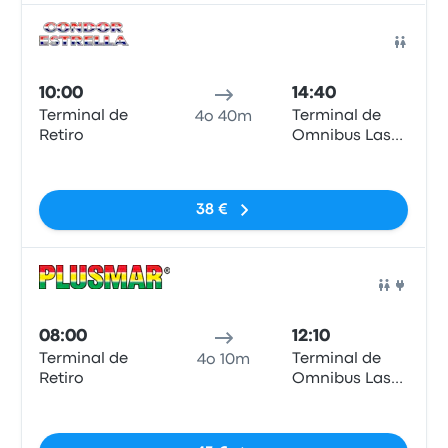
Pull
10:00
14:40
Terminal de
Terminal de
4o 40m
Retiro
Omnibus Las
Toninas
Nessun tag
38 €
Pull
08:00
12:10
Terminal de
Terminal de
4o 10m
Retiro
Omnibus Las
Toninas
Nessun tag