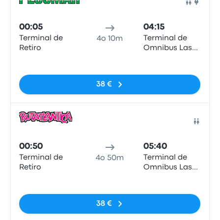
Pull
00:05
04:15
Terminal de
Terminal de
4o 10m
Retiro
Omnibus Las
Toninas
Nessun tag
38 €
Pull
00:50
05:40
Terminal de
Terminal de
4o 50m
Retiro
Omnibus Las
Toninas
Nessun tag
38 €