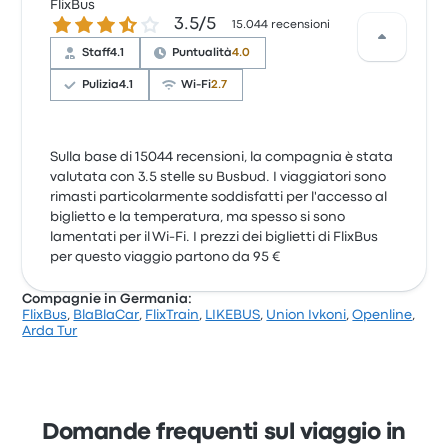
FlixBus
3.5 su 5 stelle
3.5/5
15.044 recensioni
Staff
4.1
Puntualità
4.0
Pulizia
4.1
Wi-Fi
2.7
Sulla base di 15044 recensioni, la compagnia è stata
valutata con 3.5 stelle su Busbud. I viaggiatori sono
rimasti particolarmente soddisfatti per l'accesso al
biglietto e la temperatura, ma spesso si sono
lamentati per il Wi-Fi. I prezzi dei biglietti di FlixBus
per questo viaggio partono da 95 €
Compagnie in Germania:
FlixBus
,
BlaBlaCar
,
FlixTrain
,
LIKEBUS
,
Union Ivkoni
,
Openline
,
Arda Tur
Domande frequenti sul viaggio in