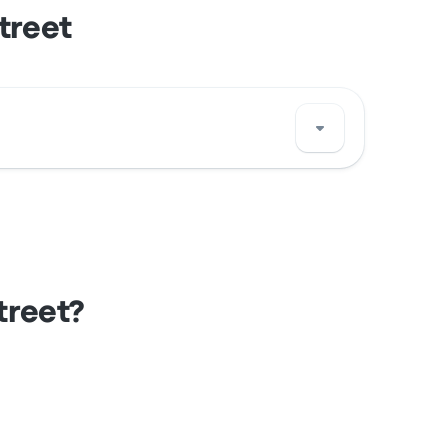
treet
a fermata di autobus di Londra su una
treet?