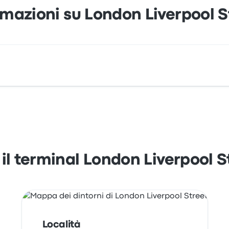
rmazioni su London Liverpool S
5 Bishopsgate London EC2M UK. Osserva la posizione di quest
 il terminal London Liverpool S
Località