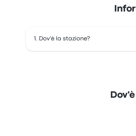
Info
Dov'è la stazione?
L'indirizzo di London Liverpool Street è 15
mappa.
Dov'è