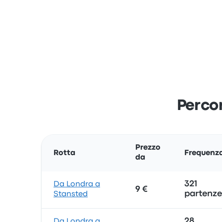
Percor
Prezzo
Rotta
Frequenz
da
321
Da Londra a
9 €
partenze
Stansted
28
Da Londra a