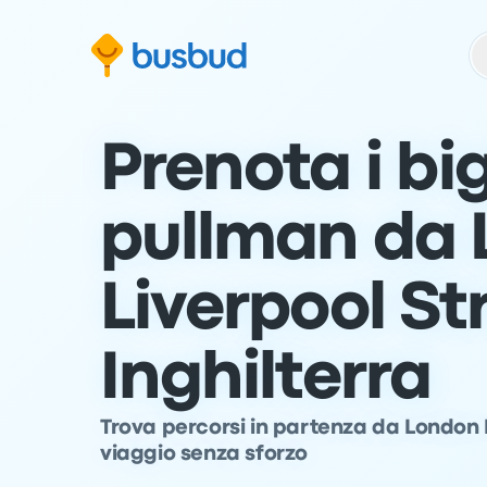
Vai al modulo di ricerca
Passa al contenuto
Vai al piè di pagina
Prenota i big
pullman da
Liverpool St
Inghilterra
Trova percorsi in partenza da London Li
viaggio senza sforzo