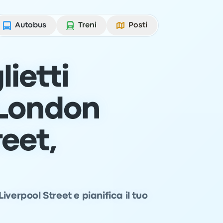
Autobus
Treni
Posti
lietti
 London
reet,
verpool Street e pianifica il tuo