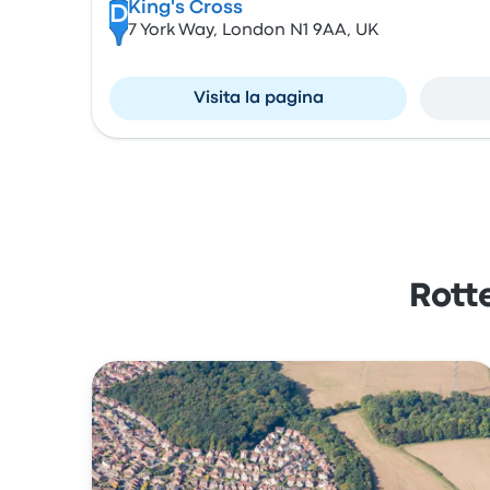
King's Cross
D
7 York Way, London N1 9AA, UK
Visita la pagina
Rott