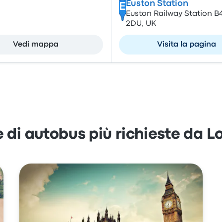
Euston Station
E
Euston Railway Station B
2DU, UK
Vedi mappa
Visita la pagina
e di autobus più richieste da L