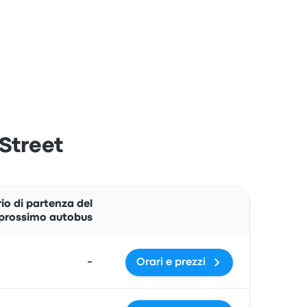
 Street
Azioni
io di partenza del
prossimo autobus
-
Orari e prezzi