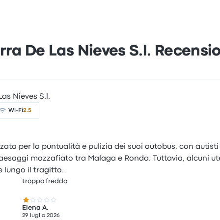
ra De Las Nieves S.l. Recensio
as Nieves S.l.
Wi-Fi
2.5
ata per la puntualità e pulizia dei suoi autobus, con autist
aesaggi mozzafiato tra Malaga e Ronda. Tuttavia, alcuni ut
lungo il tragitto.
troppo freddo
1.0 su 5 stelle
Elena A.
29 luglio 2026