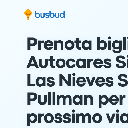
Vai al modulo di ricerca
Passa al contenuto
Vai al piè di pagina
Prenota bigli
Autocares S
Las Nieves S.
Pullman per 
prossimo vi