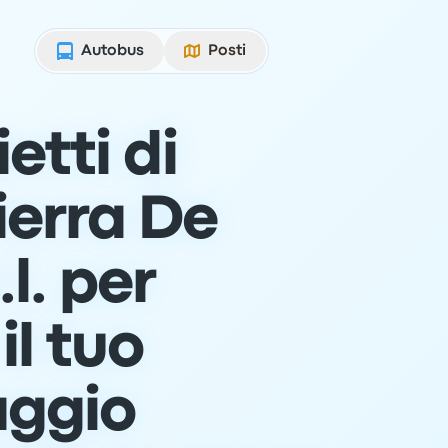
Autobus
Posti
etti di
ierra De
l. per
il tuo
aggio