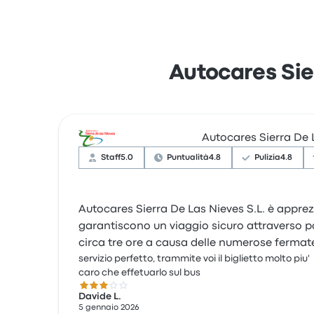
Autocares Sier
Autocares Sierra De L
Staff
5.0
Puntualità
4.8
Pulizia
4.8
Autocares Sierra De Las Nieves S.L. è apprezz
garantiscono un viaggio sicuro attraverso p
circa tre ore a causa delle numerose fermate 
servizio perfetto, trammite voi il biglietto molto piu'
caro che effetuarlo sul bus
3.0 su 5 stelle
Davide L.
5 gennaio 2026