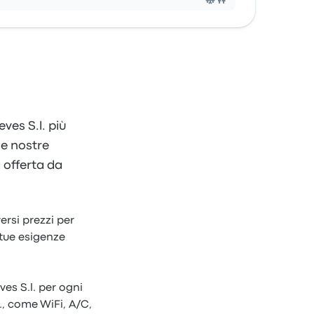
ves S.l. più
le nostre
a offerta da
versi prezzi per
 tue esigenze
es S.l. per ogni
., come WiFi, A/C,