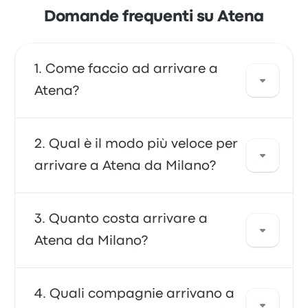
Domande frequenti su Atena
Come faccio ad arrivare a
Atena?
Puoi viaggiare in pullman, che consente di
Qual è il modo più veloce per
arrivare direttamente a destinazione. In
arrivare a Atena da Milano?
alternativa, puoi prendere un taxi o utilizzare
un servizio di ride-sharing.
Il modo più veloce per viaggiare da e per
Quanto costa arrivare a
Atena è in pullman, che consente di arrivare
Atena da Milano?
comodamente a destinazione. I autobus
sono spesso economici, affidabili e offrono
comodi posti a sedere, il che li rende la scelta
Generalmente, un biglietto per viaggiare da
Quali compagnie arrivano a
preferita di molti viaggiatori.