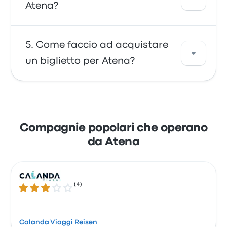
Atena a Milano costa circa 105 €. Il viaggio è
Atena?
offerto da Calanda Viaggi Reisen e dura circa
19o 15m. Tieni presente che i prezzi possono
variare in base al mezzo di trasporto, alla
Puoi viaggiare con Calanda Viaggi Reisen per
Come faccio ad acquistare
fascia oraria e alla stagione.
raggiungere Atena. La compagnia offre 17
un biglietto per Atena?
corse giornaliere, con il primo pullman che
parte alle 12:00 e l'ultimo pullman che parte
alle 23:50.
Scopri la comodità di prenotare i tuoi biglietti
online con Busbud. Puoi pagare facilmente
con una carta di credito Mastercard, Visa,
Compagnie popolari che operano
Amex o altre, o tramite servizi di pagamento
da Atena
come Apple Pay e Google Pay.
(
4
)
3.2 su 5 stelle
Calanda Viaggi Reisen