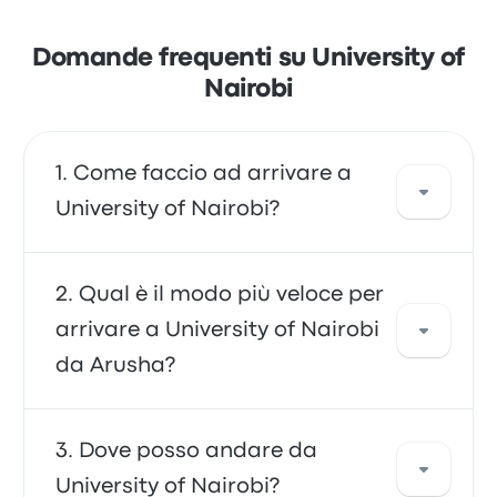
Domande frequenti su University of
Nairobi
Come faccio ad arrivare a
University of Nairobi?
Puoi viaggiare in pullman, che consente di
Qual è il modo più veloce per
arrivare direttamente a destinazione. In
arrivare a University of Nairobi
alternativa, puoi prendere un taxi o utilizzare
da Arusha?
un servizio di ride-sharing.
Il modo più veloce per viaggiare da e per
Dove posso andare da
University of Nairobi è in pullman, che
University of Nairobi?