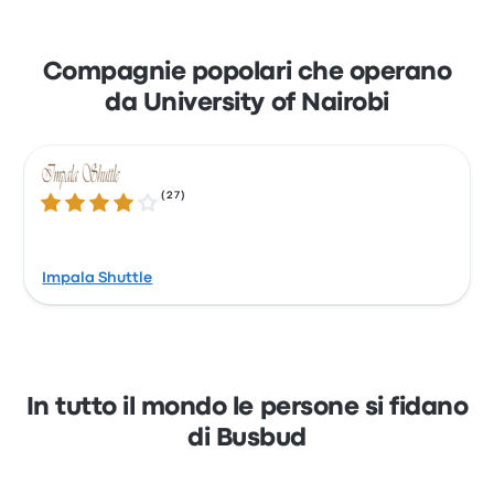
Scopri la comodità di prenotare i tuoi biglietti
online con Busbud. Puoi pagare facilmente
con una carta di credito Mastercard, Visa,
Compagnie popolari che operano
Amex o altre, o tramite servizi di pagamento
da University of Nairobi
come Apple Pay e Google Pay.
(
27
)
3.8 su 5 stelle
Impala Shuttle
In tutto il mondo le persone si fidano
di Busbud