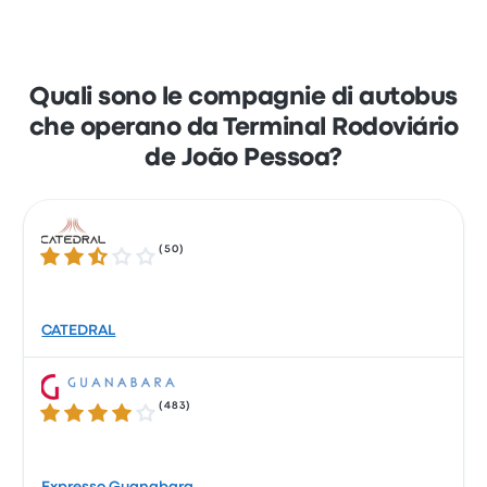
Quali sono le compagnie di autobus
che operano da Terminal Rodoviário
de João Pessoa?
(
50
)
2.6 su 5 stelle
CATEDRAL
(
483
)
4.0 su 5 stelle