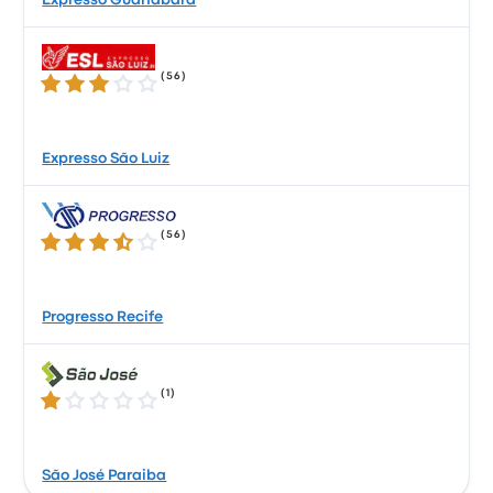
Expresso Guanabara
(
56
)
3.0 su 5 stelle
Expresso São Luiz
(
56
)
3.6 su 5 stelle
Progresso Recife
(
1
)
1.0 su 5 stelle
São José Paraiba