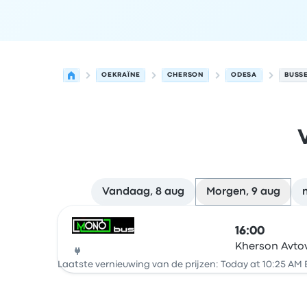
OEKRAÏNE
CHERSON
ODESA
BUSS
Vandaag, 8 aug
Morgen, 9 aug
Volgende vertrektijden van Cherson naar Odesa
Uitgevoerd door
Voertuigtype
Vertrektijd
Vertre
16:00
Kherson Avto
Bus
Laatste vernieuwing van de prijzen: Today at 10:25 AM 