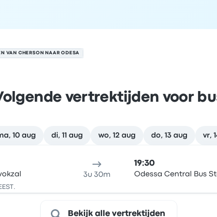
EN VAN CHERSON NAAR ODESA
Volgende vertrektijden voor bu
ma, 10 aug
di, 11 aug
wo, 12 aug
do, 13 aug
vr, 
 op 9 augustus
klocatie
Reisduur
aankomsttijd
Aankomstlocatie
Aanbevol
19:30
vokzal
Odessa Central Bus St
3u 30m
EEST.
Bekijk alle vertrektijden