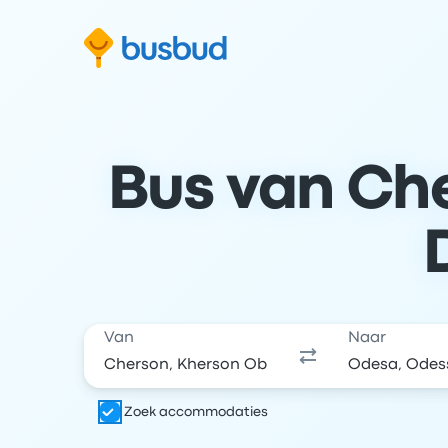
 naar het zoekformulier
Doorgaan naar inhoud
Ga naar de footer
Bus van Che
Van
Naar
Zoek accommodaties