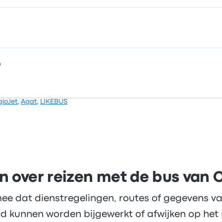
vertrekmogelijkheden en je vindt al tickets vanaf € 15. De s
lige oplossing om overal te komen waar je maar wilt.
O
 2 sterren gekregen voor deze reis. De ticketprijzen van Ori
gioJet
,
Agat
,
LIKEBUS
binat-1 OOO 3 sterren gekregen voor deze reis. De ticket
ddeld 3 uren 20 minuten.
n over reizen met de bus van
ee dat dienstregelingen, routes of gegevens va
d kunnen worden bijgewerkt of afwijken op het 