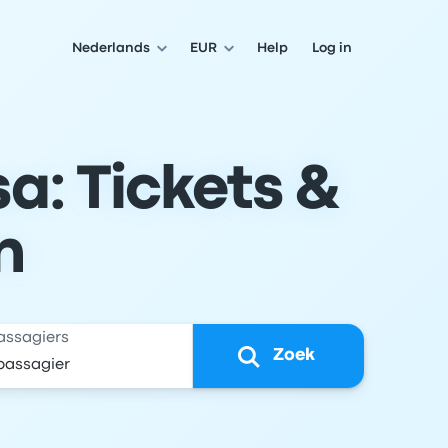
Nederlands
EUR
Help
Log in
a: Tickets &
n
assagiers
Zoek