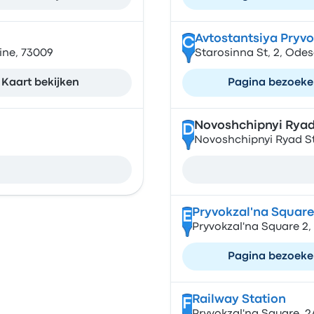
Avtostantsiya Pryvo
C
ine, 73009
Starosinna St, 2, Ode
Kaart bekijken
Pagina bezoek
Novoshchipnyi Ryad
D
Novoshchipnyi Ryad St
Pryvokzal'na Square
E
Pryvokzal'na Square 2,
Pagina bezoek
Railway Station
F