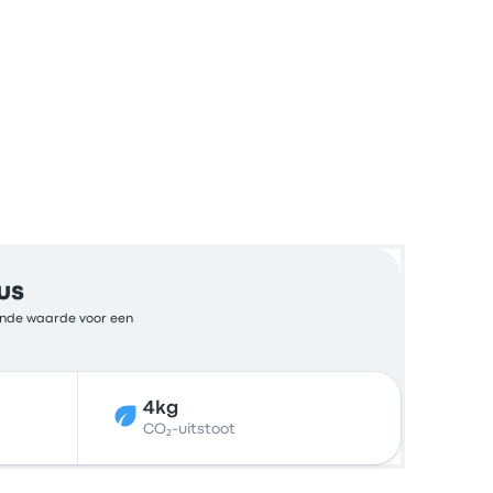
us
kende waarde voor een
4kg
CO₂-uitstoot