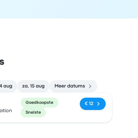
s
14 aug
za, 15 aug
Meer datums
en
Prijs en boekingslink
Goedkoopste
€ 12
ation
Snelste