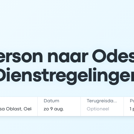
rson naar Odes
Dienstregelinge
Datum
Terugreisdatum
P