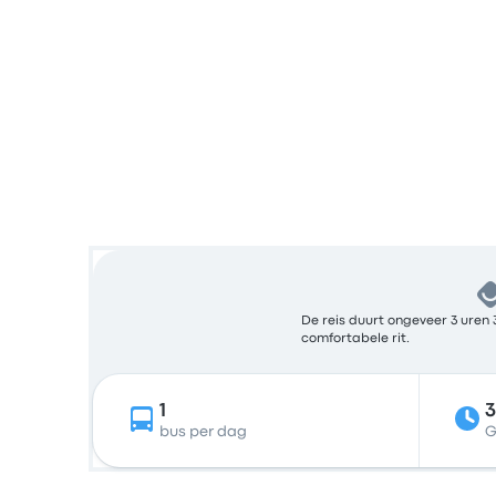
De reis duurt ongeveer 3 uren 
comfortabele rit.
1
bus per dag
G