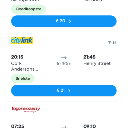
Bishopstown
Nessans
Goedkoopste
€ 20
Bus
20:15
21:45
Cork
Henry Street
1u 30m
Andersons
Quay
Snelste
€ 21
Bus
07:25
09:10