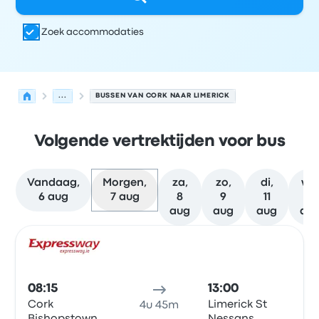
Zoek accommodaties
...
BUSSEN VAN CORK NAAR LIMERICK
Volgende vertrektijden voor bus
Vandaag,
Morgen,
za,
zo,
di,
wo
6 aug
7 aug
8
9
11
12
aug
aug
aug
au
Volgende vertrektijden van Cork naar Limerick op 7 aug
Uitgevoerd door
Voertuigtype
Vertrektijd
Vertreklocatie
Bus
08:15
13:00
Cork
Limerick St
4u 45m