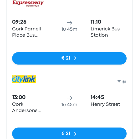
Bus
09:25
11:10
Cork Parnell
Limerick Bus
1u 45m
Place Bus
Station
Station,
Geen tags
Clontarf
€ 21
Bus
13:00
14:45
Cork
Henry Street
1u 45m
Andersons
Quay
Geen tags
€ 21