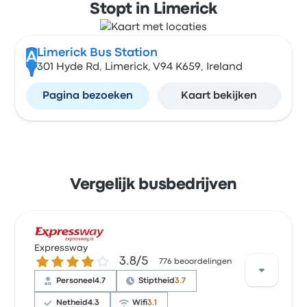
Stopt in Limerick
Limerick Bus Station
A
301 Hyde Rd, Limerick, V94 K659, Ireland
Pagina bezoeken
Kaart bekijken
Vergelijk busbedrijven
Expressway
3.8 van de 5 sterren
3.8/5
776 beoordelingen
Personeel
4.7
Stiptheid
3.7
Netheid
4.3
Wifi
3.1