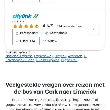
Op basis van 776 beoordelingen heeft het bedrijf 3.8
sterren gekregen op Busbud. Reizigers waren vooral
Citylink
4.6 van de 5 sterren
4.6/5
tevreden over het personeel en het verkrijgen van
944 beoordelingen
het ticket, maar klaagden vaak over de wifi.
Personeel
4.9
Stiptheid
4.8
Expressway-ticketprijzen voor deze reis beginnen bij
€ 25
Netheid
4.8
Wifi
4.3
Busbedrijven IE:
National Express
,
Expressway
,
Citylink
,
Aircoach
,
JJ
Op basis van 944 beoordelingen heeft het bedrijf 4.6
Kavanagh & Sons
,
Dublin Express
,
Flight Link
sterren gekregen op Busbud. Reizigers waren vooral
tevreden over het personeel en de stiptheid, maar
klaagden vaak over de stopcontacten. Citylink-
ticketprijzen voor deze reis beginnen bij € 24
Veelgestelde vragen over reizen met
de bus van Cork naar Limerick
Houd er rekening mee dat dienstregelingen, routes of
gegevens van de vervoerder die hier worden getoond kunnen
worden bijgewerkt of afwijken op het moment van je reis.