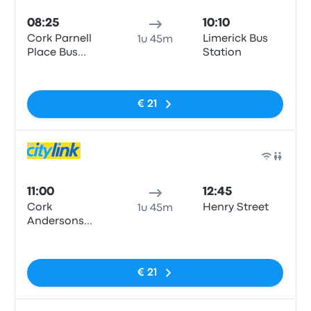
08:25
10:10
Cork Parnell
Limerick Bus
1u 45m
Place Bus
Station
Station,
Geen tags
Clontarf
€ 21
Bus
11:00
12:45
Cork
Henry Street
1u 45m
Andersons
Quay
Geen tags
€ 21