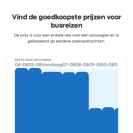
Vind de goedkoopste prijzen voor
busreizen
De prijs is voor een enkele reis voor één passagier en is
gebaseerd op eerdere zoekopdrachten.
BESTE PRIJS GEVONDEN
04-08
05-08
Vandaag
07-08
08-08
09-08
10-08
11-08