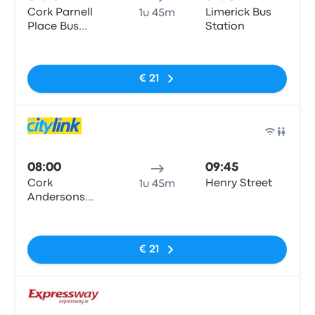
Cork Parnell
Limerick Bus
1u 45m
Place Bus
Station
Station,
Geen tags
Clontarf
€ 21
Bus
08:00
09:45
Cork
Henry Street
1u 45m
Andersons
Quay
Geen tags
€ 21
Bus