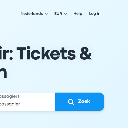
Nederlands
EUR
Help
Log in
r: Tickets &
n
assagiers
Zoek