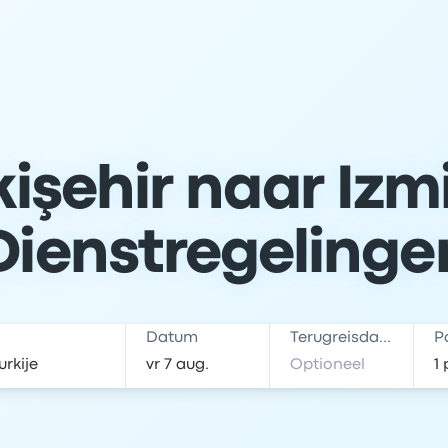
işehir naar Izmi
Dienstregelinge
Datum
Terugreisdatum
P