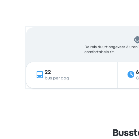
De reis duurt ongeveer 6 uren 
comfortabele rit.
22
6
bus per dag
G
Busst