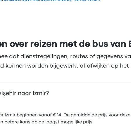
rijf 4.4 sterren gekregen op Busbud. Reizigers waren vooral
fi. Pamukkale Turizm-ticketprijzen voor deze reis beginnen 
n over reizen met de bus van E
ee dat dienstregelingen, routes of gegevens va
d kunnen worden bijgewerkt of afwijken op het 
işehir naar Izmir?
r Izmir beginnen vanaf € 14. De gemiddelde prijs voor deze
 betere kans op de laagst mogelijke prijs.