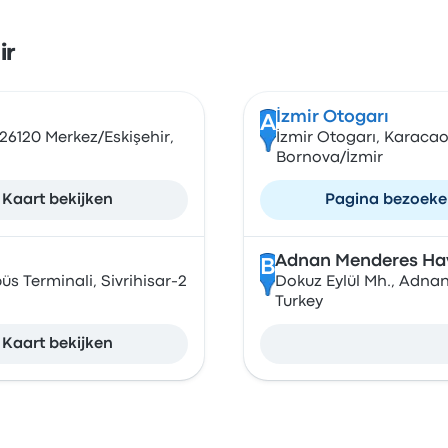
ir
İzmir Otogarı
A
 26120 Merkez/Eskişehir,
İzmir Otogarı, Karacao
Bornova/İzmir
Kaart bekijken
Pagina bezoek
Adnan Menderes Hava
B
üs Terminali, Sivrihisar-2
Dokuz Eylül Mh., Adnan
Turkey
Kaart bekijken