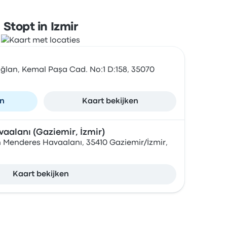
Stopt in Izmir
ğlan, Kemal Paşa Cad. No:1 D:158, 35070
en
Kaart bekijken
alanı (Gaziemir, İzmir)
 Menderes Havaalanı, 35410 Gaziemir/İzmir,
Kaart bekijken