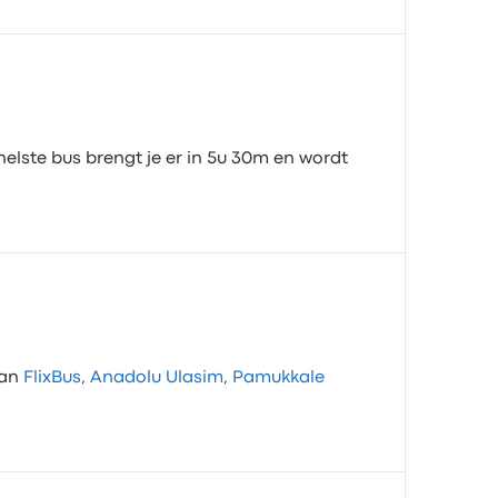
nelste bus brengt je er in 5u 30m en wordt
van
FlixBus
,
Anadolu Ulasim
,
Pamukkale