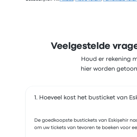
Op basis van 826 beoordelingen heeft het bed
en de netheid, maar klaagden vaak over de wi
Veelgestelde vrage
Houd er rekening m
hier worden getoon
Hoeveel kost het busticket van Esk
De goedkoopste bustickets van Eskişehir naa
om uw tickets van tevoren te boeken voor een