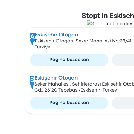
Stopt in Eskişeh
Eskisehir Otogarı
A
Eskisehir Otogarı, Şeker Mahallesi No:39/41,
Türkiye
Pagina bezoeken
Eskişehir Otogarı
B
Şeker Mahallesi, Şehirlerarası Eskişehir Otob
Cd., 26120 Tepebaşı/Eskişehir, Turkey
Pagina bezoeken