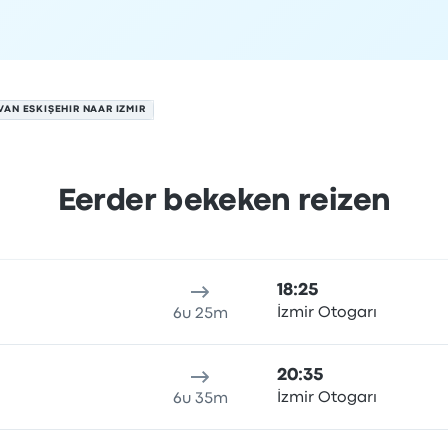
VAN ESKIŞEHIR NAAR IZMIR
Eerder bekeken reizen
 op 6 augustus
klocatie
Reisduur
aankomsttijd
Aankomstlocatie
Prijs en b
18:25
İzmir Otogarı
6u 25m
20:35
İzmir Otogarı
6u 35m