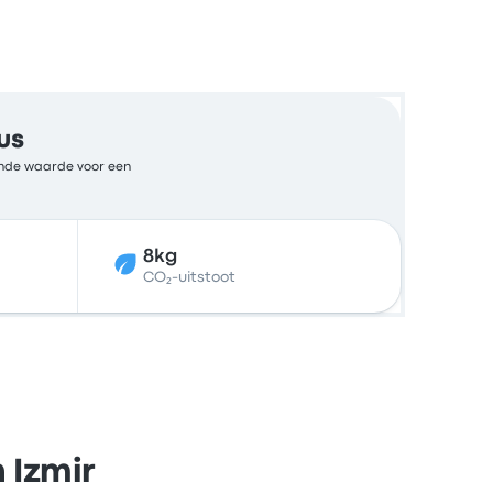
us
kende waarde voor een
8kg
CO₂-uitstoot
 Izmir