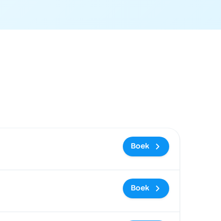
oekingslink
Boek
Boek