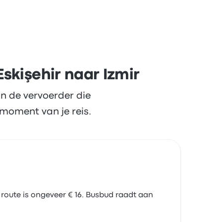
 tevreden over het verkrijgen van het ticket
bij € 14
skişehir naar Izmir
n de vervoerder die
moment van je reis.
 route is ongeveer € 16. Busbud raadt aan