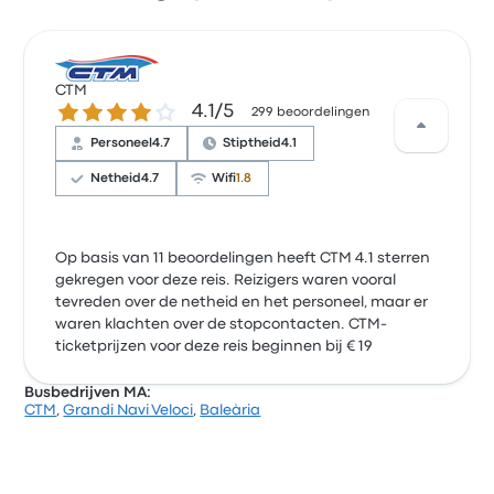
CTM
4.1 van de 5 sterren
4.1/5
299 beoordelingen
Personeel
4.7
Stiptheid
4.1
Netheid
4.7
Wifi
1.8
Op basis van 11 beoordelingen heeft CTM 4.1 sterren
gekregen voor deze reis. Reizigers waren vooral
tevreden over de netheid en het personeel, maar er
waren klachten over de stopcontacten. CTM-
ticketprijzen voor deze reis beginnen bij € 19
Busbedrijven MA:
CTM
,
Grandi Navi Veloci
,
Baleària