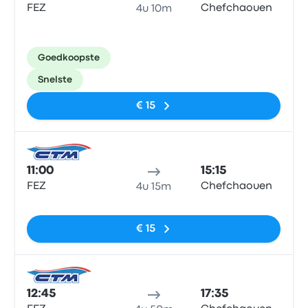
FEZ
Chefchaouen
4u 10m
Goedkoopste
Snelste
€ 15
Bus
11:00
15:15
FEZ
Chefchaouen
4u 15m
Geen tags
€ 15
Bus
12:45
17:35