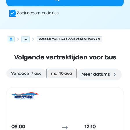
Zoek accommodaties
...
BUSSEN VAN FEZ NAAR CHEFCHAOUEN
Volgende vertrektijden voor bus
Vandaag, 7 aug
ma, 10 aug
Meer datums
Volgende vertrektijden van Fez naar Chefchaouen op 10
Uitgevoerd door
Voertuigtype
Vertrektijd
Vertreklocatie
Bus
08:00
12:10