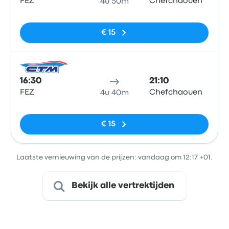
FEZ
Chefchaouen
4u 50m
Geen tags
€ 15
Bus
16:30
21:10
FEZ
Chefchaouen
4u 40m
Geen tags
€ 15
Laatste vernieuwing van de prijzen: vandaag om 12:17 +01.
Bekijk alle vertrektijden