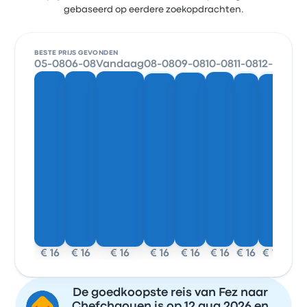
gebaseerd op eerdere zoekopdrachten.
BESTE PRIJS GEVONDEN
05-08
06-08
Vandaag
08-08
09-08
10-08
11-08
12-08
€ 16
€ 16
€ 16
€ 16
€ 16
€ 16
€ 16
€ 16
De goedkoopste reis van Fez naar
Chefchaouen is op 12 aug 2026 en