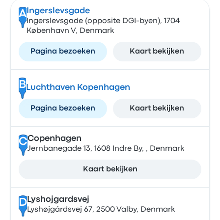
Ingerslevsgade
A
Ingerslevsgade (opposite DGI-byen), 1704
København V, Denmark
Pagina bezoeken
Kaart bekijken
B
Luchthaven Kopenhagen
Pagina bezoeken
Kaart bekijken
Copenhagen
C
Jernbanegade 13, 1608 Indre By, , Denmark
Kaart bekijken
Lyshojgardsvej
D
Lyshøjgårdsvej 67, 2500 Valby, Denmark