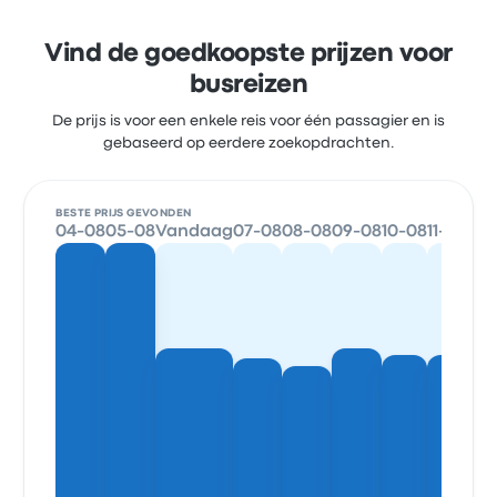
Vind de goedkoopste prijzen voor
busreizen
De prijs is voor een enkele reis voor één passagier en is
gebaseerd op eerdere zoekopdrachten.
BESTE PRIJS GEVONDEN
04-08
05-08
Vandaag
07-08
08-08
09-08
10-08
11-08