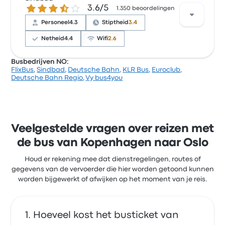
3.6 van de 5 sterren
3.6/5
tevreden over het personeel en de stoelen, maar
1.350 beoordelingen
klaagden vaak over de stopcontacten. Vy Buss-
Personeel
4.3
Stiptheid
3.4
ticketprijzen voor deze reis beginnen bij € 41
Netheid
4.4
Wifi
2.6
Busbedrijven NO:
FlixBus
,
Sindbad
,
Deutsche Bahn
,
KLR Bus
,
Euroclub
,
Op basis van 1350 beoordelingen heeft het bedrijf
Deutsche Bahn Regio
,
Vy bus4you
3.6 sterren gekregen op Busbud. Reizigers waren
vooral tevreden over het verkrijgen van het ticket en
de netheid, maar klaagden vaak over de wifi.
Sindbad-ticketprijzen voor deze reis beginnen bij
€ 58
Veelgestelde vragen over reizen met
de bus van Kopenhagen naar Oslo
Houd er rekening mee dat dienstregelingen, routes of
gegevens van de vervoerder die hier worden getoond kunnen
worden bijgewerkt of afwijken op het moment van je reis.
Hoeveel kost het busticket van