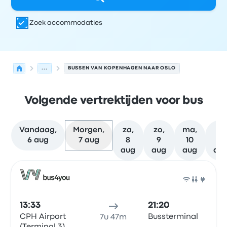
Zoek accommodaties
...
BUSSEN VAN KOPENHAGEN NAAR OSLO
Volgende vertrektijden voor bus
Vandaag,
Morgen,
za,
zo,
ma,
di,
6 aug
7 aug
8
9
10
11
aug
aug
aug
au
Volgende vertrektijden van Kopenhagen naar Oslo op 7
Uitgevoerd door
Voertuigtype
Vertrektijd
Vertreklocatie
Bus
13:33
21:20
CPH Airport
Bussterminal
7u 47m