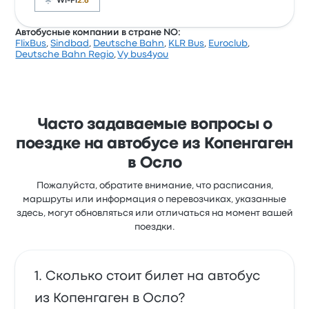
Wi-Fi
2.6
Автобусные компании в стране NO:
FlixBus
,
Sindbad
,
Deutsche Bahn
,
KLR Bus
,
Euroclub
,
Рейтинг компании на Busbud: 3.6 (всего оценок:
Deutsche Bahn Regio
,
Vy bus4you
1350). Больше всего путешественникам нравится
доступ к билетам и чистота, но часто не нравится
Wi-Fi. Билеты на эту поездку у Sindbad стоят от
5 519 ₽
Часто задаваемые вопросы о
поездке на автобусе из Копенгаген
в Осло
Пожалуйста, обратите внимание, что расписания,
маршруты или информация о перевозчиках, указанные
здесь, могут обновляться или отличаться на момент вашей
поездки.
Сколько стоит билет на автобус
из Копенгаген в Осло?