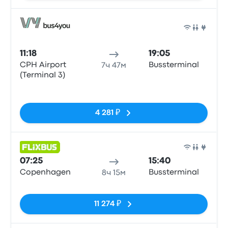
Авто
11:18
19:05
CPH Airport
Bussterminal
7ч 47м
(Terminal 3)
Нет тегов
4 281 ₽
Авто
07:25
15:40
Copenhagen
Bussterminal
8ч 15м
Нет тегов
11 274 ₽