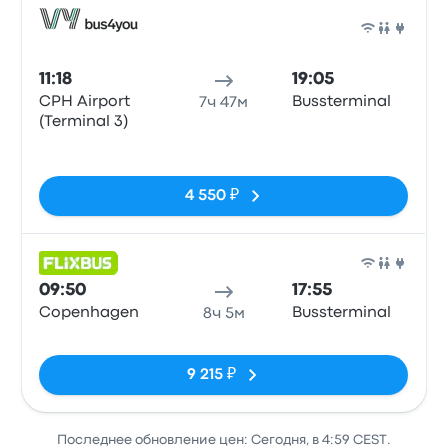
Авто
11:18
19:05
CPH Airport
Bussterminal
7ч 47м
(Terminal 3)
Нет тегов
4 550 ₽
Авто
09:50
17:55
Copenhagen
Bussterminal
8ч 5м
Нет тегов
9 215 ₽
Последнее обновление цен: Сегодня, в 4:59 CEST.