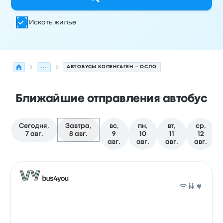
Искать жилье
...
АВТОБУСЫ КОПЕНГАГЕН – ОСЛО
Ближайшие отправления автобус
Сегодня,
Завтра,
вс,
пн,
вт,
ср,
7 авг.
8 авг.
9
10
11
12
авг.
авг.
авг.
авг.
Следующие отправления из Копенгаген в Осло на 8 а
Оператор
Тип транспортного средства
Время отправ
Авто