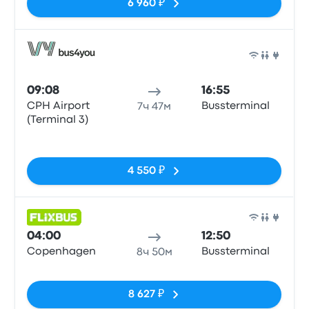
6 960 ₽
Авто
09:08
16:55
CPH Airport
Bussterminal
7ч 47м
(Terminal 3)
Нет тегов
4 550 ₽
Авто
04:00
12:50
Copenhagen
Bussterminal
8ч 50м
Нет тегов
8 627 ₽