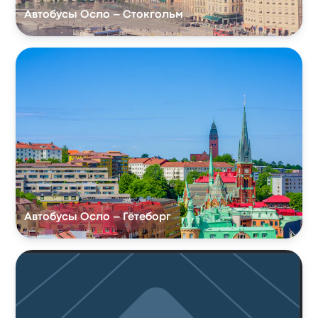
Автобусы Осло – Стокгольм
Автобусы Осло – Гётеборг