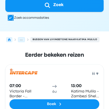
Zoek
Zoek accommodaties
...
BUSSEN VAN LIVINGSTONE NAAR KATIMA MULILO
Eerder bekeken reizen
Volgende vertrektijden van Livingstone naar Katima Muli
Uitgevoerd door
Voertuigtype
Vertrektijd
Vertreklocatie
Bus
07:00
13:00
Victoria Fall
Katima Mulilo -
6u
Border -
Zambezi Shell
Zambia side at
Garage
Boek
Department of