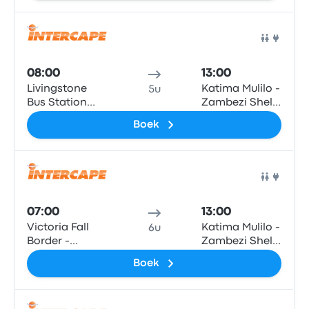
Immigration -
Victoria Falls
Border Post, T1
Bus
Road
08:00
13:00
Livingstone
Katima Mulilo -
5u
Bus Station
Zambezi Shell
Terminal, Next
Garage
Boek
to M10 Road
Bus
07:00
13:00
Victoria Fall
Katima Mulilo -
6u
Border -
Zambezi Shell
Zambia side at
Garage
Boek
Department of
Immigration -
Victoria Falls