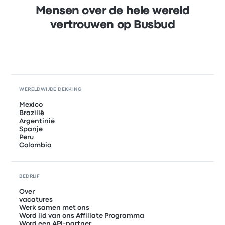
Mensen over de hele wereld
vertrouwen op Busbud
WERELDWIJDE DEKKING
Mexico
Brazilië
Argentinië
Spanje
Peru
Colombia
BEDRIJF
Over
vacatures
Werk samen met ons
Word lid van ons Affiliate Programma
Word een API-partner