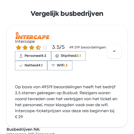
Vergelijk busbedrijven
Intercape
3.5 van de 5 sterren
3.5/5
49.519 beoordelingen
Personeel
4.3
Stiptheid
3.1
Netheid
4.1
Wifi
1.3
Op basis van 49519 beoordelingen heeft het bedrijf
3.5 sterren gekregen op Busbud. Reizigers waren
vooral tevreden over het verkrijgen van het ticket en
het personeel, maar klaagden vaak over de wifi.
Intercape-ticketprijzen voor deze reis beginnen bij
€ 29
Busbedrijven NA: