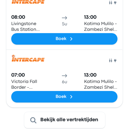
Border Post, T1
Bus
Road
08:00
13:00
Livingstone
Katima Mulilo -
5u
Bus Station
Zambezi Shell
Terminal, Next
Garage
Boek
to M10 Road
Bus
07:00
13:00
Victoria Fall
Katima Mulilo -
6u
Border -
Zambezi Shell
Zambia side at
Garage
Boek
Department of
Immigration -
Victoria Falls
Border Post, T1
Bekijk alle vertrektijden
Road