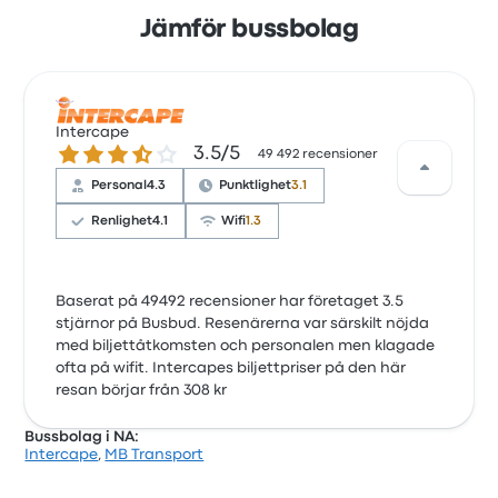
Jämför bussbolag
Intercape
3.5 ur 5 stjärnor
3.5/5
49 492 recensioner
Personal
4.3
Punktlighet
3.1
Renlighet
4.1
Wifi
1.3
Baserat på 49492 recensioner har företaget 3.5
stjärnor på Busbud. Resenärerna var särskilt nöjda
med biljettåtkomsten och personalen men klagade
ofta på wifit. Intercapes biljettpriser på den här
resan börjar från 308 kr
Bussbolag i NA:
Intercape
,
MB Transport