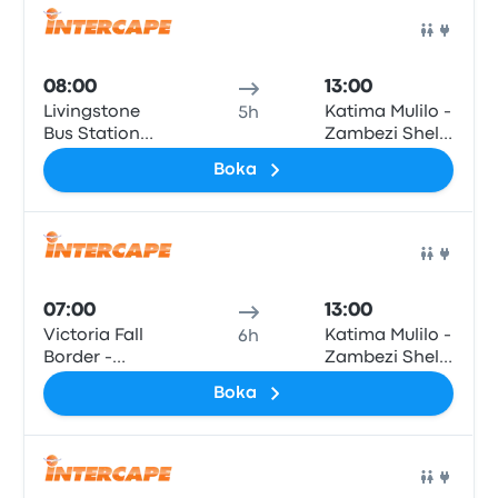
Victoria Falls
Border Post, T1
Buss
Road
08:00
13:00
Livingstone
Katima Mulilo -
5h
Bus Station
Zambezi Shell
Terminal, Next
Garage
Boka
to M10 Road
Buss
07:00
13:00
Victoria Fall
Katima Mulilo -
6h
Border -
Zambezi Shell
Zambia side at
Garage
Boka
Department of
Immigration -
Victoria Falls
Border Post, T1
Buss
Road