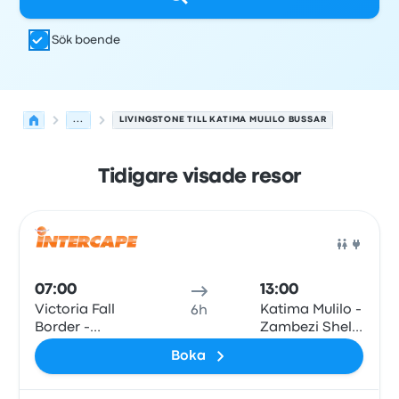
Sök boende
...
LIVINGSTONE TILL KATIMA MULILO BUSSAR
Tidigare visade resor
Nästa avgångar från Livingstone till Katima Mulilo den 8
Drivs av
Fordonstyp
Avgångstid
Avgångsplats
resans va
Buss
07:00
13:00
Victoria Fall
Katima Mulilo -
6h
Border -
Zambezi Shell
Zambia side at
Garage
Boka
Department of
Immigration -