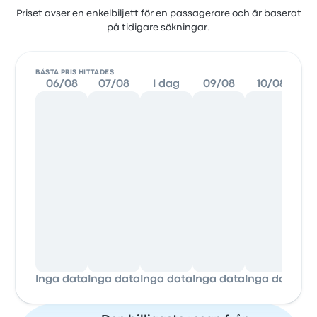
Priset avser en enkelbiljett för en passagerare och är baserat
på tidigare sökningar.
BÄSTA PRIS HITTADES
06/08
07/08
I dag
09/08
10/08
1
Inga data
Inga data
Inga data
Inga data
Inga data
Ing