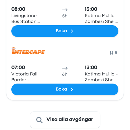
08:00
13:00
Livingstone
Katima Mulilo -
5h
Bus Station
Zambezi Shell
Terminal, Next
Garage
Boka
to M10 Road
Buss
07:00
13:00
Victoria Fall
Katima Mulilo -
6h
Border -
Zambezi Shell
Zambia side at
Garage
Boka
Department of
Immigration -
Victoria Falls
Border Post, T1
Road
Visa alla avgångar