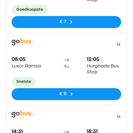
Stop
Goedkoopste
€ 7
Bus
08:05
12:05
Luxor Ramsis
Hurghada Bus
4u
Stop
Snelste
€ 11
Bus
14:31
18:31