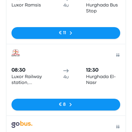
Luxor Ramsis
Hurghada Bus
4u
Stop
Geen tags
€ 11
Bus
08:30
12:30
Luxor Railway
Hurghada El-
4u
station,
Nasr
رمسيس، مدينة
Geen tags
الأقصر،
€ 8
Bus