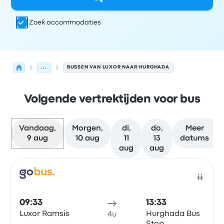
Zoek accommodaties
...
BUSSEN VAN LUXOR NAAR HURGHADA
Volgende vertrektijden voor bus
Vandaag,
Morgen,
di,
do,
Meer
9 aug
10 aug
11
13
datums
aug
aug
Volgende vertrektijden van Luxor naar Hurghada op 9 a
Uitgevoerd door
Voertuigtype
Vertrektijd
Vertreklocatie
Bus
09:33
13:33
Luxor Ramsis
Hurghada Bus
4u