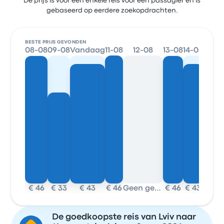
De prijs is voor een enkele reis voor één passagier en is
gebaseerd op eerdere zoekopdrachten.
BESTE PRIJS GEVONDEN
08-08
09-08
Vandaag
11-08
12-08
13-08
14-08
15-08
€ 46
€ 33
€ 43
€ 46
Geen gegevens
€ 46
€ 43
€ 46
De goedkoopste reis van Lviv naar