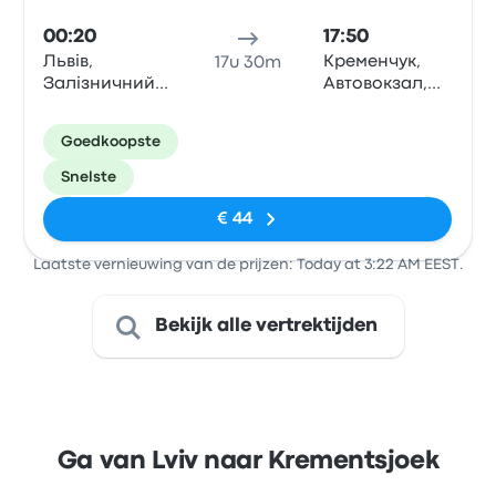
00:20
17:50
Львів,
Кременчук,
17u 30m
Залізничний
Автовокзал,
вокзал
вул.Театральна,
(платна
32/6 (була
Goedkoopste
парковка),
Воровського),
вул.
Kremenchuk
Snelste
Чернівецька,
21, Lviv
€ 44
Laatste vernieuwing van de prijzen: Today at 3:22 AM EEST.
Bekijk alle vertrektijden
Ga van Lviv naar Krementsjoek