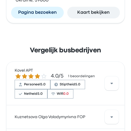
Ukraine, 39600
Pagina bezoeken
Kaart bekijken
Vergelijk busbedrijven
Kovel APT
4.0 van de 5 sterren
4.0/5
1 beoordelingen
Personeel
5.0
Stiptheid
5.0
Netheid
5.0
Wifi
0.0
Op basis van 1 beoordelingen heeft het bedrijf 4
Kuznetsova Olga Volodymyrivna FOP
sterren gekregen op Busbud. Reizigers waren vooral
tevreden over het personeel en de stiptheid, maar