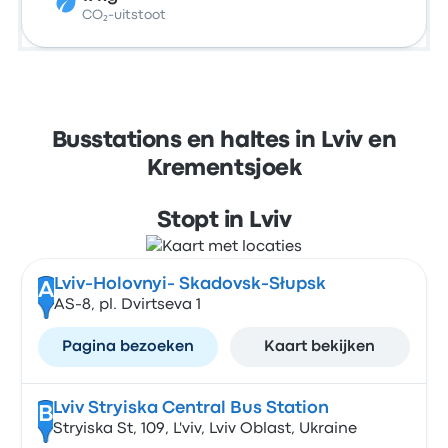
CO₂-uitstoot
Busstations en haltes in Lviv en
Krementsjoek
Stopt in Lviv
Lviv-Holovnyi- Skadovsk-Słupsk
A
AS-8, pl. Dvirtseva 1
Pagina bezoeken
Kaart bekijken
Lviv Stryiska Central Bus Station
B
Stryiska St, 109, L'viv, Lviv Oblast, Ukraine