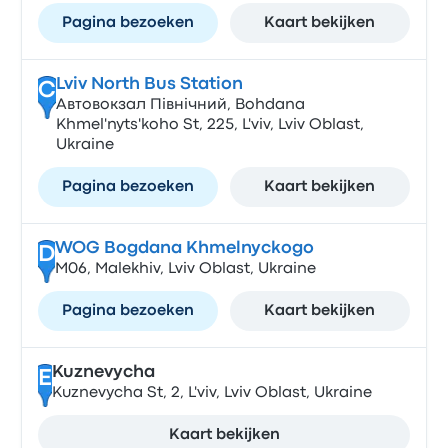
Pagina bezoeken
Kaart bekijken
Lviv North Bus Station
C
Автовокзал Північний, Bohdana
Khmel'nyts'koho St, 225, L'viv, Lviv Oblast,
Ukraine
Pagina bezoeken
Kaart bekijken
WOG Bogdana Khmelnyckogo
D
М06, Malekhiv, Lviv Oblast, Ukraine
Pagina bezoeken
Kaart bekijken
Kuznevycha
E
Kuznevycha St, 2, L'viv, Lviv Oblast, Ukraine
Kaart bekijken