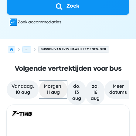
Zoek
Zoek accommodaties
...
BUSSEN VAN LVIV NAAR KREMENTSJOEK
Volgende vertrektijden voor bus
Vandaag,
Morgen,
do,
zo,
Meer
10 aug
11 aug
13
16
datums
aug
aug
Volgende vertrektijden van Lviv naar Krementsjoek op 11
Uitgevoerd door
Voertuigtype
Vertrektijd
Vertreklocatie
Bus