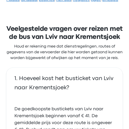
Reisen-ticketprijzen voor deze reis beginnen bij € 35
Er rijden dagelijks 1 BUSSONE-bussen van Lviv naar
Krementsjoek. Hoewel de gemiddelde prijs voor deze
reis € 51 is, kun je tickets vinden vanaf € 51. De reis
tussen de twee steden duurt meestal ongeveer 14
uren 30 minuten.
Veelgestelde vragen over reizen met
de bus van Lviv naar Krementsjoek
Houd er rekening mee dat dienstregelingen, routes of
gegevens van de vervoerder die hier worden getoond kunnen
worden bijgewerkt of afwijken op het moment van je reis.
Hoeveel kost het busticket van Lviv
naar Krementsjoek?
De goedkoopste bustickets van Lviv naar
Krementsjoek beginnen vanaf € 41. De
gemiddelde prijs voor deze route is ongeveer