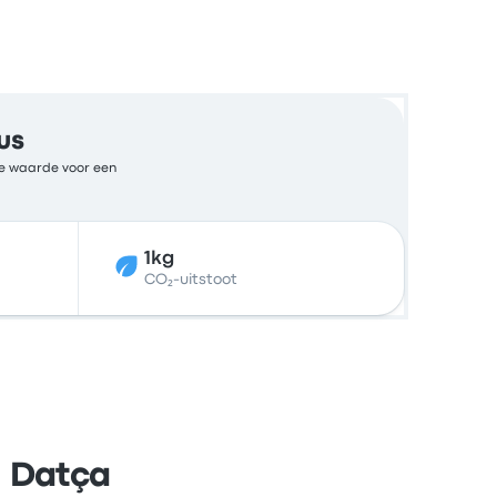
us
nde waarde voor een
1kg
CO₂-uitstoot
n Datça