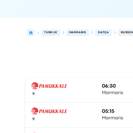
TURKIJE
MARMARIS
DATÇA
BUSSEN
Volgende vertrektijden van Marmaris naar Datç
Uitgevoerd door
Voertuigtype
Vertrektijd
Vertre
06:30
Marmaris
Bus
05:15
Marmaris
Bus