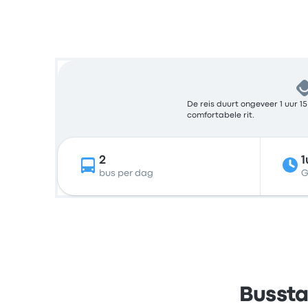
De reis duurt ongeveer 1 uur 1
comfortabele rit.
2
1
bus per dag
G
Bussta