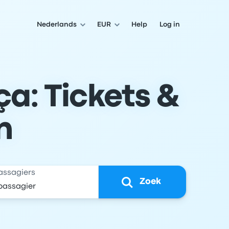
Nederlands
EUR
Help
Log in
a: Tickets &
n
assagiers
Zoek