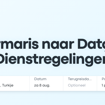
maris naar Datç
Dienstregelinge
Datum
Terugreisdatum
P