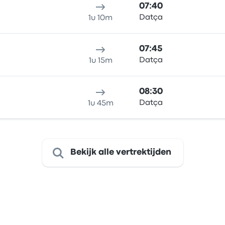
07:40
Datça
1u 10m
07:45
Datça
1u 15m
08:30
Datça
1u 45m
Bekijk alle vertrektijden