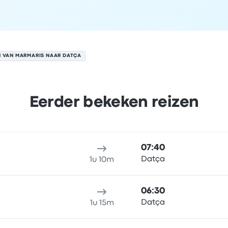
 VAN MARMARIS NAAR DATÇA
Eerder bekeken reizen
a op 7 augustus
klocatie
Reisduur
aankomsttijd
Aankomstlocatie
Prijs en b
07:40
Datça
1u 10m
06:30
Datça
1u 15m