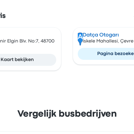
is
Datça Otogarı
A
r Elgin Blv. No:7, 48700
İskele Mahallesi, Çevr
Pagina bezoek
Kaart bekijken
Vergelijk busbedrijven