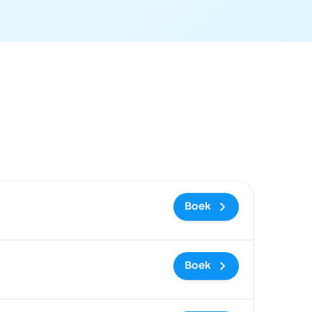
oekingslink
Boek
Boek