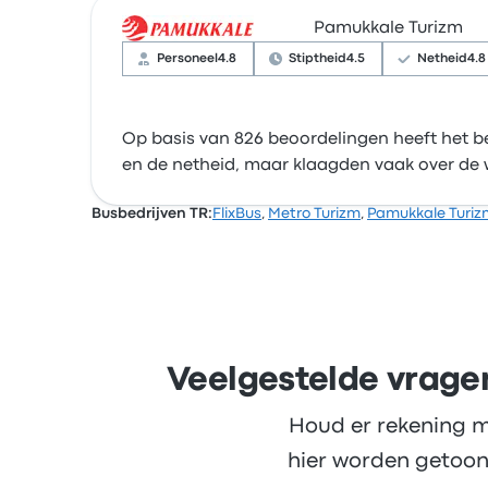
Pamukkale Turizm
Personeel
4.8
Stiptheid
4.5
Netheid
4.8
Op basis van 826 beoordelingen heeft het bed
en de netheid, maar klaagden vaak over de wi
Busbedrijven TR:
FlixBus
,
Metro Turizm
,
Pamukkale Turiz
Veelgestelde vrage
Houd er rekening m
hier worden getoon