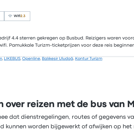
Wifi
2.3
rijf 4.4 sterren gekregen op Busbud. Reizigers waren vooral
fi. Pamukkale Turizm-ticketprijzen voor deze reis beginnen 
m
,
LIKEBUS
,
Openline
,
Balıkesir Uludağ
,
Kontur Turizm
n over reizen met de bus van 
ee dat dienstregelingen, routes of gegevens va
d kunnen worden bijgewerkt of afwijken op het 