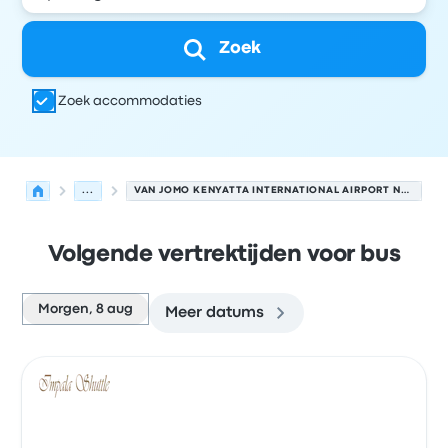
Zoek
Zoek accommodaties
...
VAN JOMO KENYATTA INTERNATIONAL AIRPORT NAAR ARUSHA
Volgende vertrektijden voor bus
Morgen, 8 aug
Meer datums
Volgende vertrektijden van Nairobi naar Arusha op 8 au
Uitgevoerd door
Voertuigtype
Vertrektijd
Vertreklocatie
Bus