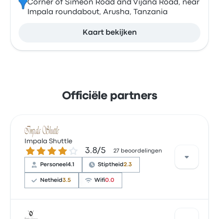
Corner of Simeon Road and Vijana Road, near
Impala roundabout, Arusha, Tanzania
Kaart bekijken
Officiële partners
Impala Shuttle
3.8 van de 5 sterren
3.8/5
27 beoordelingen
Personeel
4.1
Stiptheid
2.3
Netheid
3.5
Wifi
0.0
Op basis van 27 beoordelingen heeft het bedrijf 3.8