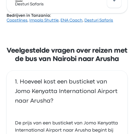
sterren gekregen op Busbud. Reizigers waren vooral
Desturi Safaris
tevreden over het verkrijgen van het ticket en de
Bedrijven in Tanzania:
prijs-kwaliteitverhouding, maar klaagden vaak over
Coastlines
,
Impala Shuttle
,
ENA Coach
,
Desturi Safaris
de wifi. Impala Shuttle-ticketprijzen voor deze reis
Op deze route kun je reizen met de bussen van
beginnen bij € 23
Desturi Safaris. Er vertrekken dagelijks 2 bussen van
dit bedrijf met ticketprijzen vanaf € 124 en de kortste
reis duurt ongeveer 7 uren. Desturi Safaris brengt je
voor een eerlijke prijs naar je bestemming.
Veelgestelde vragen over reizen met
de bus van Nairobi naar Arusha
Hoeveel kost een busticket van
Jomo Kenyatta International Airport
naar Arusha?
De prijs van een busticket van Jomo Kenyatta
International Airport naar Arusha begint bij