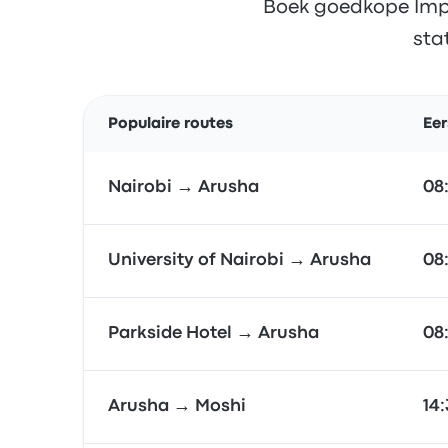
Boek goedkope Impal
sta
Populaire routes
Eer
Nairobi → Arusha
08
University of Nairobi → Arusha
08
Parkside Hotel → Arusha
08
Arusha → Moshi
14