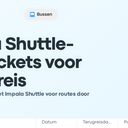
Bussen
 Shuttle-
ckets voor
reis
t Impala Shuttle voor routes door
Datum
Terugreisdatum
P