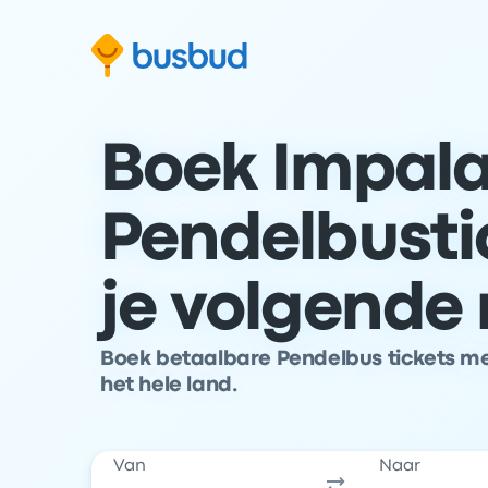
 naar het zoekformulier
Doorgaan naar inhoud
Ga naar de footer
Boek Impala
Pendelbusti
je volgende 
Boek betaalbare Pendelbus tickets me
het hele land.
Van
Naar