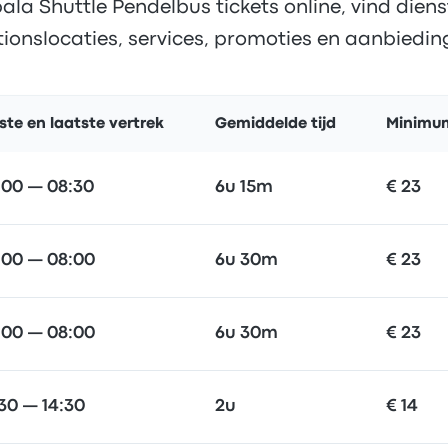
a Shuttle Pendelbus tickets online, vind dienst
tionslocaties, services, promoties en aanbiedin
ste en laatste vertrek
Gemiddelde tijd
Minimum
:00 — 08:30
6u 15m
€ 23
:00 — 08:00
6u 30m
€ 23
:00 — 08:00
6u 30m
€ 23
:30 — 14:30
2u
€ 14