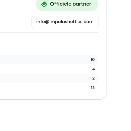
Officiële partner
info@impalashuttles.com
10
4
2
13