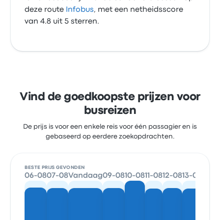
deze route
Infobus
, met een netheidsscore
van 4.8 uit 5 sterren.
Vind de goedkoopste prijzen voor
busreizen
De prijs is voor een enkele reis voor één passagier en is
gebaseerd op eerdere zoekopdrachten.
BESTE PRIJS GEVONDEN
06-08
07-08
Vandaag
09-08
10-08
11-08
12-08
13-08