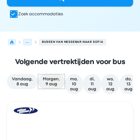
Zoek accommodaties
...
BUSSEN VAN NESSEBAR NAAR SOFIA
Volgende vertrektijden voor bus
Vandaag,
Morgen,
ma,
di,
wo,
do,
8 aug
9 aug
10
11
12
13
aug
aug
aug
aug
Volgende vertrektijden van Nessebar naar Sofia op 9 au
Uitgevoerd door
Voertuigtype
Vertrektijd
Vertreklocatie
Bus