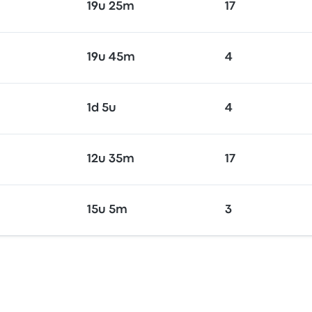
19u 25m
17
19u 45m
4
1d 5u
4
12u 35m
17
15u 5m
3