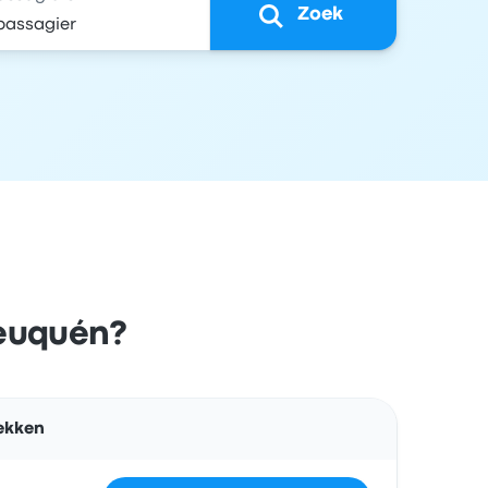
Zoek
Neuquén?
Acties
rekken