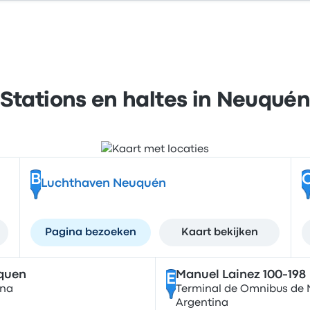
Stations en haltes in Neuqué
B
Luchthaven Neuquén
Pagina bezoeken
Kaart bekijken
quen
Manuel Lainez 100-198
E
ina
Terminal de Omnibus de N
Argentina