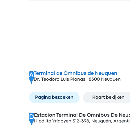
Terminal de Ómnibus de Neuquen
A
Dr. Teodoro Luis Planas , 8300 Neuquén
Pagina bezoeken
Kaart bekijken
Estacion Terminal De Omnibus De Neu
D
Hipólito Yrigoyen 312-398, Neuquén, Argent