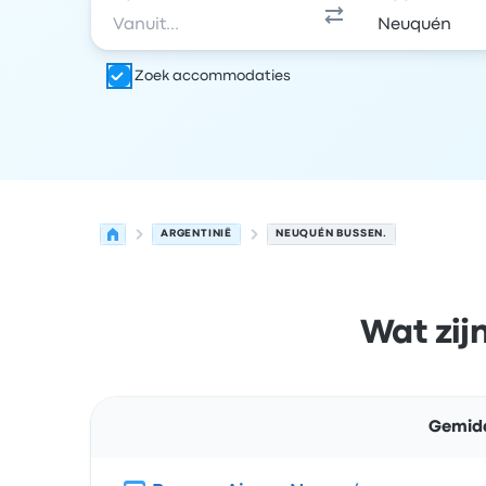
Zoek accommodaties
ARGENTINIË
NEUQUÉN BUSSEN.
Wat zij
Gemidd
Route