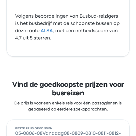
Volgens beoordelingen van Busbud-reizigers
is het busbedrijf met de schoonste bussen op
deze route
ALSA
, met een netheidsscore van
4.7 uit 5 sterren.
Vind de goedkoopste prijzen voor
busreizen
De prijs is voor een enkele reis voor één passagier en is
gebaseerd op eerdere zoekopdrachten.
BESTE PRIJS GEVONDEN
05-08
06-08
Vandaag
08-08
09-08
10-08
11-08
12-08