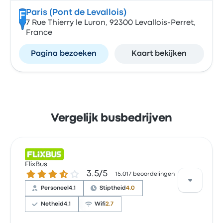
Paris (Pont de Levallois)
F
7 Rue Thierry le Luron, 92300 Levallois-Perret,
France
Pagina bezoeken
Kaart bekijken
Vergelijk busbedrijven
FlixBus
3.5 van de 5 sterren
3.5/5
15.017 beoordelingen
Personeel
4.1
Stiptheid
4.0
Netheid
4.1
Wifi
2.7