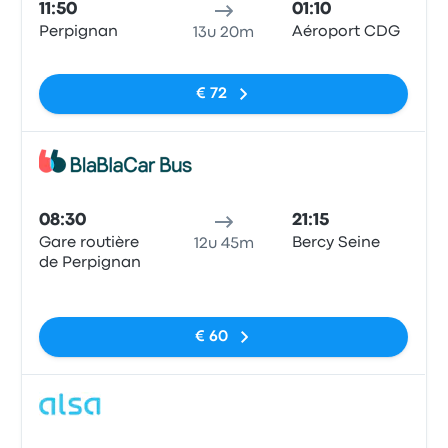
11:50
01:10
Perpignan
Aéroport CDG
13u 20m
Geen tags
€ 72
Bus
08:30
21:15
Gare routière
Bercy Seine
12u 45m
de Perpignan
Geen tags
€ 60
Bus