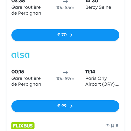
03:35
14:30
Gare routière
Bercy Seine
10u 55m
de Perpignan
Geen tags
€ 70
Bus
00:15
11:14
Gare routière
Paris Orly
10u 59m
de Perpignan
Airport (ORY),
Parking P4C
Geen tags
€ 99
Bus