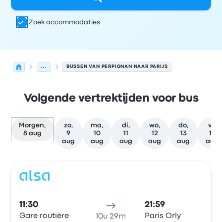
Zoek accommodaties
...
BUSSEN VAN PERPIGNAN NAAR PARIJS
Volgende vertrektijden voor bus
Morgen,
zo,
ma,
di,
wo,
do,
vr,
8 aug
9
10
11
12
13
14
aug
aug
aug
aug
aug
aug
Volgende vertrektijden van Perpignan naar Parijs op 8 
Uitgevoerd door
Voertuigtype
Vertrektijd
Vertreklocatie
Bus
11:30
21:59
Gare routière
Paris Orly
10u 29m