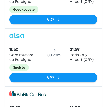
de Perpignan
Airport (ORY),
Parking P4C
Goedkoopste
€ 39
Bus
11:30
21:59
Gare routière
Paris Orly
10u 29m
de Perpignan
Airport (ORY),
Parking P4C
Snelste
€ 99
Bus