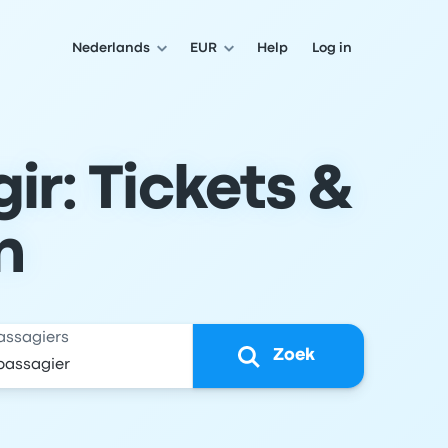
Nederlands
EUR
Help
Log in
ir: Tickets &
n
assagiers
Zoek