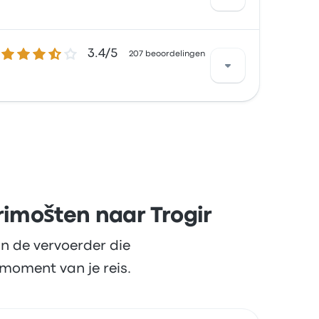
bij € 9
3.4 van de 5 sterren
3.4/5
 tevreden over de vertreklocatie en de
207 beoordelingen
en bij € 6
l tevreden over de netheid en het verkrijgen
rimošten naar Trogir
n de vervoerder die
moment van je reis.