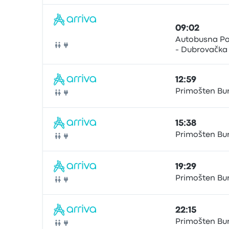
09:02
Autobusna Po
- Dubrovačka
Bus
12:59
Primošten Bur
Bus
15:38
Primošten Bur
Bus
19:29
Primošten Bur
Bus
22:15
Primošten Bur
Bus