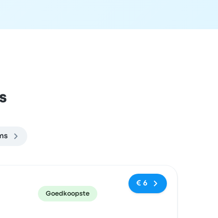
s
ms
en
Prijs en boekingslink
€ 6
Goedkoopste