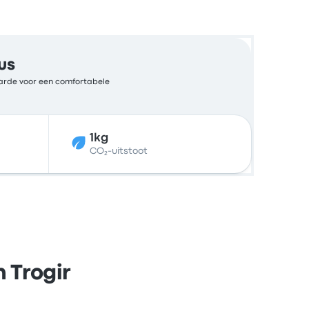
us
waarde voor een comfortabele
1kg
CO₂-uitstoot
 Trogir