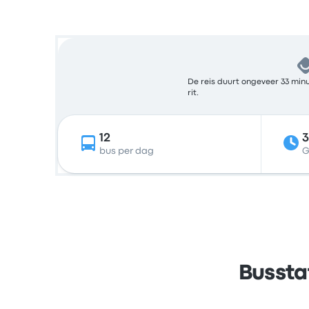
De reis duurt ongeveer 33 minu
rit.
12
bus per dag
G
Bussta