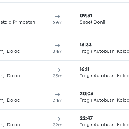
09:31
staja Primosten
Seget Donji
29m
13:33
nji Dolac
Trogir Autobusni Kolo
34m
16:11
nji Dolac
Trogir Autobusni Kolo
33m
20:03
nji Dolac
Trogir Autobusni Kolo
34m
22:47
nji Dolac
Trogir Autobusni Kolo
32m