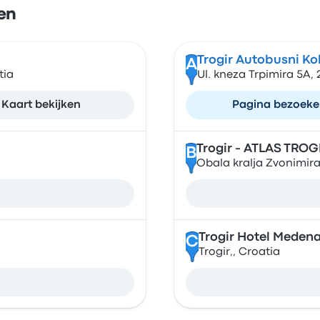
en
Trogir Autobusni Ko
A
tia
Ul. kneza Trpimira 5A, 
Kaart bekijken
Pagina bezoek
Trogir - ATLAS TROG
B
Obala kralja Zvonimira 
Trogir Hotel Meden
C
Trogir,, Croatia