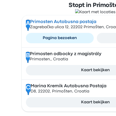
Stopt in Primošt
Primosten Autobusna postaja
A
Zagrebačka ulica 12, 22202 Primošten, Croa
Pagina bezoeken
Primosten odbocky z magistrály
B
Primosten,, Croatia
Kaart bekijken
Marina Kremik Autobusna Postaja
C
D8, 22202, Primošten, Croatia
Kaart bekijken