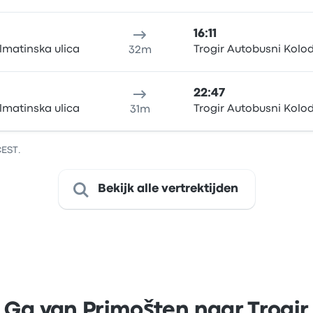
16:11
lmatinska ulica
Trogir Autobusni Kolo
32m
22:47
lmatinska ulica
Trogir Autobusni Kolo
31m
CEST.
Bekijk alle vertrektijden
Ga van Primošten naar Trogir