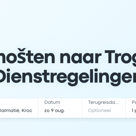
ošten naar Trog
Dienstregelinge
Datum
Terugreisdatum
P