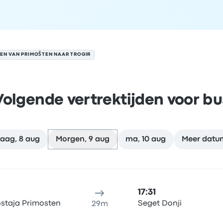
EN VAN PRIMOŠTEN NAAR TROGIR
Volgende vertrektijden voor bu
aag, 8 aug
Morgen, 9 aug
ma, 10 aug
Meer datu
ir op 9 augustus
klocatie
Reisduur
aankomsttijd
Aankomstlocatie
Aanbevol
17:31
staja Primosten
Seget Donji
29m