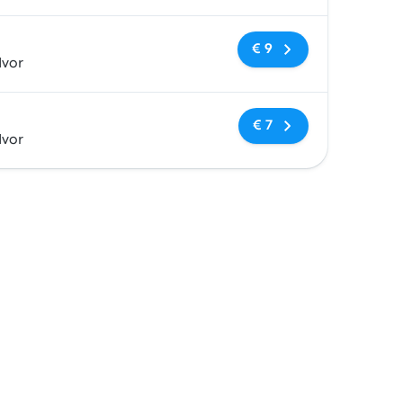
Geen tags
€ 9
dvor
Geen tags
€ 7
dvor