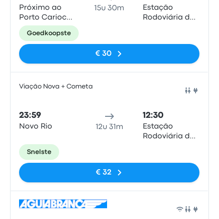
Próximo ao
Estação
15u 30m
Porto Carioca
Rodoviária de
- Expresso
Curitiba
Goedkoopste
Notavel
€ 30
Viação Nova + Cometa
Bus
23:59
12:30
Novo Rio
Estação
12u 31m
Rodoviária de
Curitiba
Snelste
€ 32
Bus