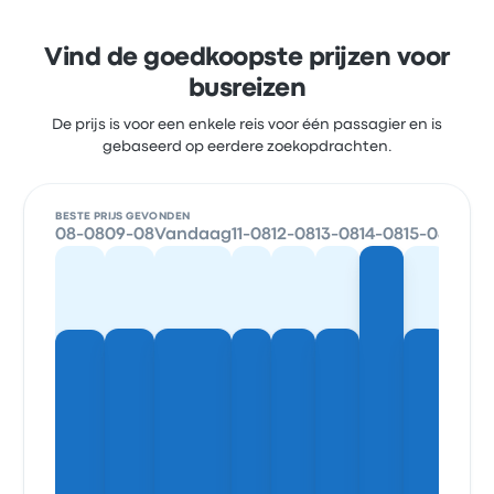
Vind de goedkoopste prijzen voor
busreizen
De prijs is voor een enkele reis voor één passagier en is
gebaseerd op eerdere zoekopdrachten.
BESTE PRIJS GEVONDEN
08-08
09-08
Vandaag
11-08
12-08
13-08
14-08
15-08