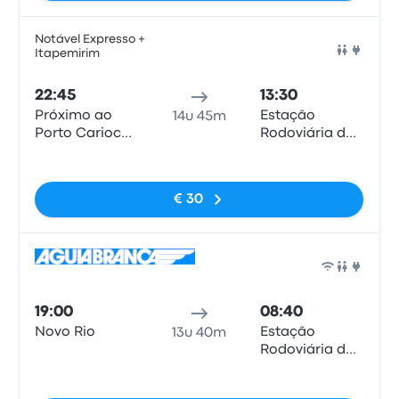
Notável Expresso +
Itapemirim
Bus
22:45
13:30
Próximo ao
Estação
14u 45m
Porto Carioca
Rodoviária de
- Expresso
Curitiba
Geen tags
Notavel
€ 30
Bus
19:00
08:40
Novo Rio
Estação
13u 40m
Rodoviária de
Curitiba
Geen tags