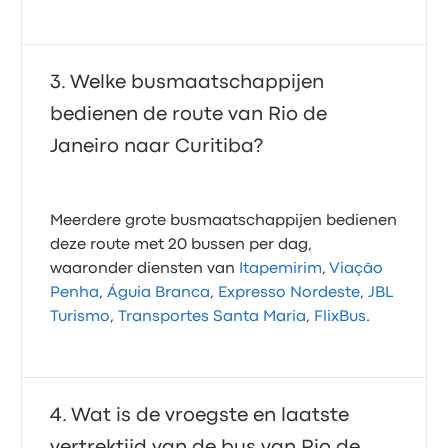
Welke busmaatschappijen
bedienen de route van Rio de
Janeiro naar Curitiba?
Meerdere grote busmaatschappijen bedienen
deze route met 20 bussen per dag,
waaronder diensten van
Itapemirim
,
Viação
Penha
,
Águia Branca
,
Expresso Nordeste
,
JBL
Turismo
,
Transportes Santa Maria
,
FlixBus
.
Wat is de vroegste en laatste
vertrektijd van de bus van Rio de