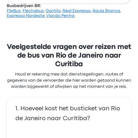
Busbedrijven BR:
FlixBus
,
Flechabus
,
Gontijo
,
Real Expresso
,
Águia Branca
,
Op basis van 15057 beoordelingen heeft het bedrijf
Expresso Nordeste
,
Viação Penha
3.5 sterren gekregen op Busbud. Reizigers waren
vooral tevreden over het verkrijgen van het ticket en
de temperatuur, maar klaagden vaak over de wifi.
FlixBus-ticketprijzen voor deze reis beginnen bij € 31
Veelgestelde vragen over reizen met
de bus van Rio de Janeiro naar
Curitiba
Houd er rekening mee dat dienstregelingen, routes of
gegevens van de vervoerder die hier worden getoond kunnen
worden bijgewerkt of afwijken op het moment van je reis.
Hoeveel kost het busticket van Rio
de Janeiro naar Curitiba?