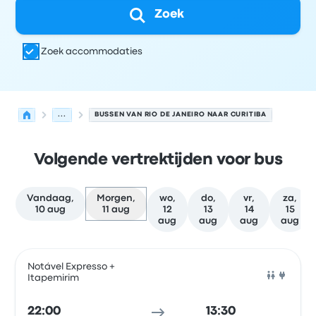
Zoek
Zoek accommodaties
...
BUSSEN VAN RIO DE JANEIRO NAAR CURITIBA
Volgende vertrektijden voor bus
Vandaag,
Morgen,
wo,
do,
vr,
za,
10 aug
11 aug
12
13
14
15
aug
aug
aug
aug
Volgende vertrektijden van Rio de Janeiro naar Curitiba 
Uitgevoerd door
Voertuigtype
Vertrektijd
Vertreklocatie
Notável Expresso +
Itapemirim
Bus
22:00
13:30