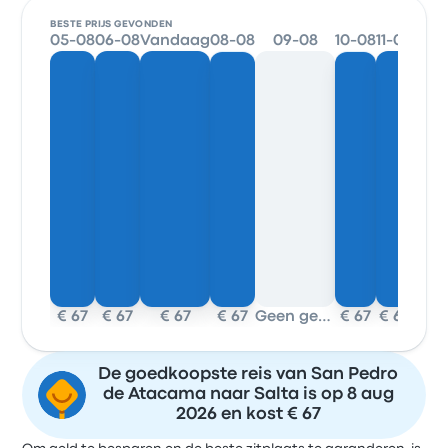
BESTE PRIJS GEVONDEN
05-08
06-08
Vandaag
08-08
09-08
10-08
11-08
12-0
€ 67
€ 67
€ 67
€ 67
Geen gegevens
€ 67
€ 67
€ 67
De goedkoopste reis van San Pedro
de Atacama naar Salta is op 8 aug
2026 en kost € 67