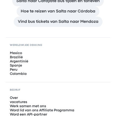
Salta naar Cafayate bus tijden en tarieven
Hoe te reizen van Salta naar Córdoba
Vind bus tickets van Salta naar Mendoza
WERELDWIJDE DEKKING
Mexico
Brazilië
Argentinië
Spanje
Peru
Colombia
BEDRIJF
Over
vacatures
Werk samen met ons
Word lid van ons Affiliate Programma
Word een API-partner