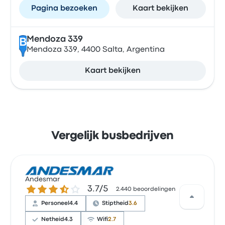
Pagina bezoeken
Kaart bekijken
Mendoza 339
B
Mendoza 339, 4400 Salta, Argentina
Kaart bekijken
Vergelijk busbedrijven
Andesmar
3.7 van de 5 sterren
3.7/5
2.440 beoordelingen
Personeel
4.4
Stiptheid
3.6
Netheid
4.3
Wifi
2.7