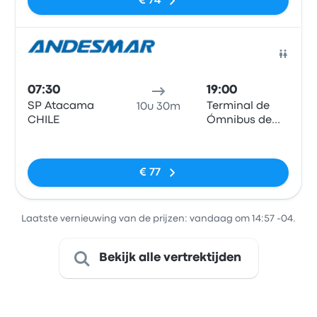
€ 74
Bus
07:30
19:00
SP Atacama
Terminal de
10u 30m
CHILE
Ómnibus de
Salta
Geen tags
€ 77
Laatste vernieuwing van de prijzen: vandaag om 14:57 -04.
Bekijk alle vertrektijden