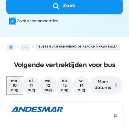
Zoek
Zoek accommodaties
...
BUSSEN VAN SAN PEDRO DE ATACAMA NAAR SALTA
Volgende vertrektijden voor bus
ma,
di,
wo,
do,
vr,
Meer
10
11
12
13
14
datums
aug
aug
aug
aug
aug
Volgende vertrektijden van San Pedro de Atacama naar 
Uitgevoerd door
Voertuigtype
Vertrektijd
Vertreklocatie
Bus