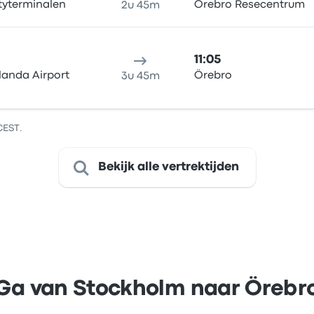
tyterminalen
Örebro Resecentrum
2u 45m
11:05
landa Airport
Örebro
3u 45m
CEST.
Bekijk alle vertrektijden
Ga van Stockholm naar Örebr