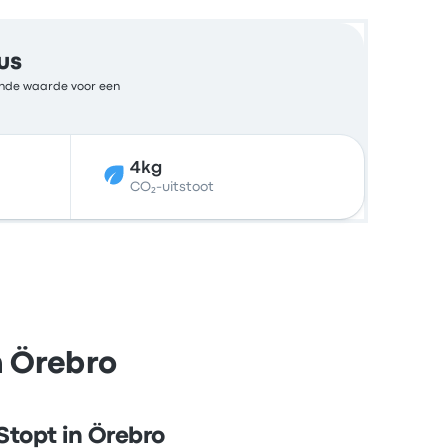
us
kende waarde voor een
4kg
CO₂-uitstoot
n Örebro
Stopt in Örebro