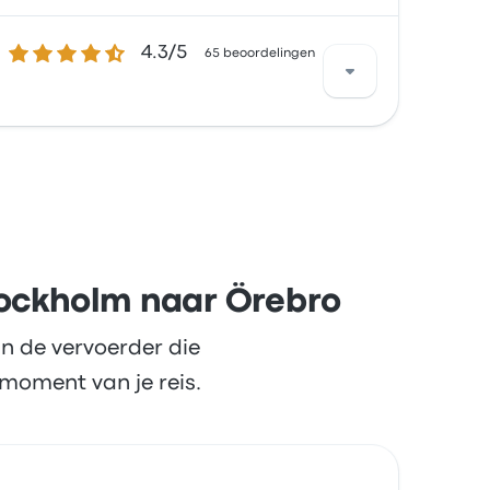
4.3 van de 5 sterren
4.3/5
ral tevreden over het verkrijgen van het
65 beoordelingen
bij € 14
 tevreden over het personeel en de stoelen,
tockholm naar Örebro
n de vervoerder die
moment van je reis.