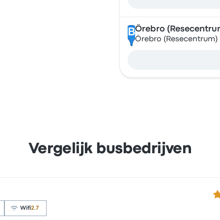
Örebro (Resecentru
B
Örebro (Resecentrum) 
Vergelijk busbedrijven
3.
Wifi
2.7