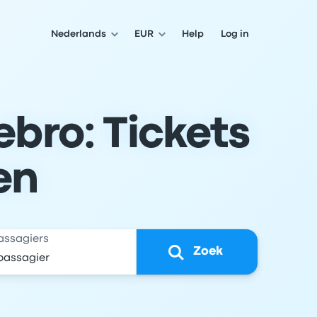
Nederlands
EUR
Help
Log in
bro: Tickets
en
assagiers
Zoek