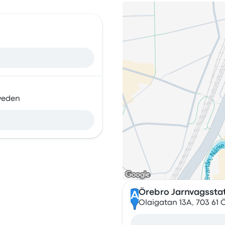
weden
Örebro Jarnvagssta
A
Olaigatan 13A, 703 61