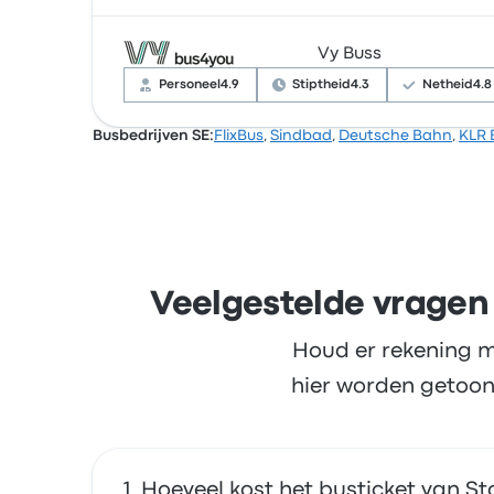
Vy Buss
Op basis van 15020 beoordelingen heeft het 
ticket en de temperatuur, maar klaagden vaak 
Personeel
4.9
Stiptheid
4.3
Netheid
4.8
Busbedrijven SE:
FlixBus
,
Sindbad
,
Deutsche Bahn
,
KLR 
Op basis van 65 beoordelingen heeft het bed
maar klaagden vaak over de stopcontacten. V
Veelgestelde vragen
Houd er rekening m
hier worden getoon
Hoeveel kost het busticket van S