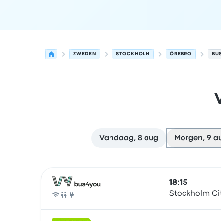
ZWEDEN
STOCKHOLM
ÖREBRO
BU
Vandaag, 8 aug
Morgen, 9 a
Volgende vertrektijden van Stockholm naar Öre
Uitgevoerd door
Voertuigtype
Vertrektijd
Vertre
18:15
Stockholm Ci
Bus