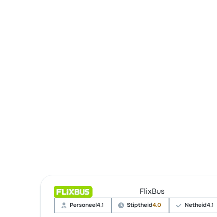
FlixBus
Personeel
4.1
Stiptheid
4.0
Netheid
4.1