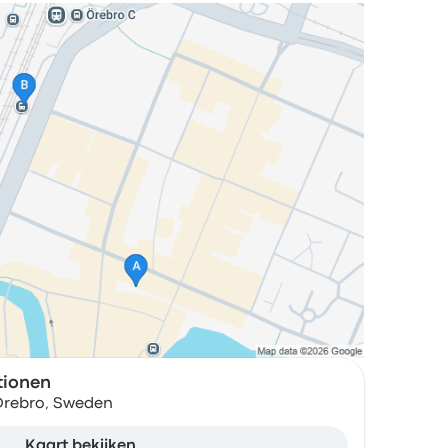
tionen
 Örebro, Sweden
Kaart bekijken