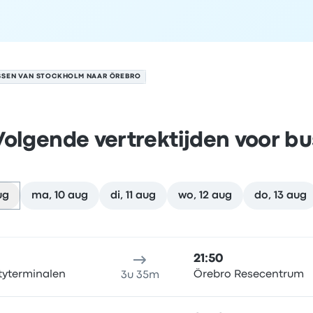
SSEN VAN STOCKHOLM NAAR ÖREBRO
Volgende vertrektijden voor bu
ug
ma, 10 aug
di, 11 aug
wo, 12 aug
do, 13 aug
bro op 9 augustus
klocatie
Reisduur
aankomsttijd
Aankomstlocatie
Aanbevol
21:50
tyterminalen
Örebro Resecentrum
3u 35m