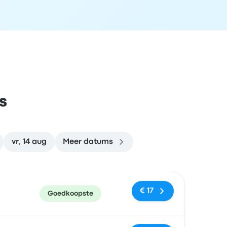
s
vr, 14 aug
Meer datums
en
Prijs en boekingslink
€ 17
Goedkoopste