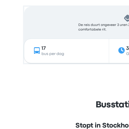
De reis duurt ongeveer 3 uren 
comfortabele rit.
17
bus per dag
G
Busstat
Stopt in Stockh