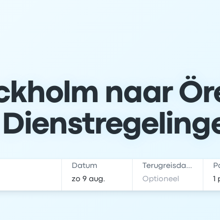
ckholm naar Öre
 Dienstregeling
Datum
Terugreisdatum
P