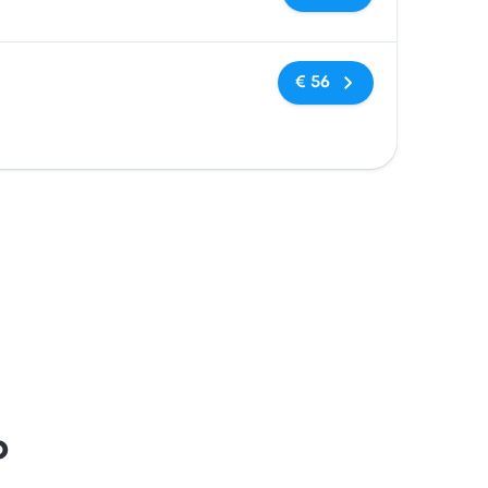
Geen tags
€ 56
o