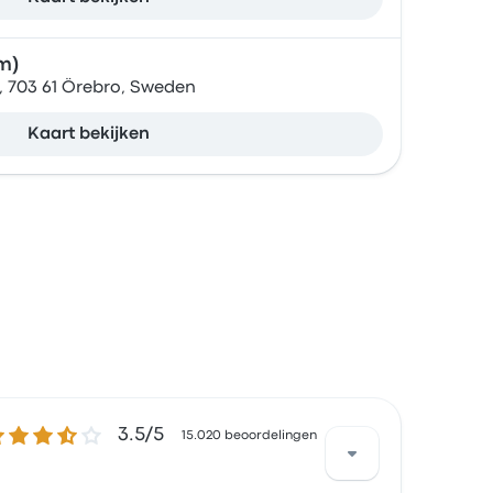
m)
, 703 61 Örebro, Sweden
Kaart bekijken
5 van de 5 sterren
3.5/5
15.020 beoordelingen