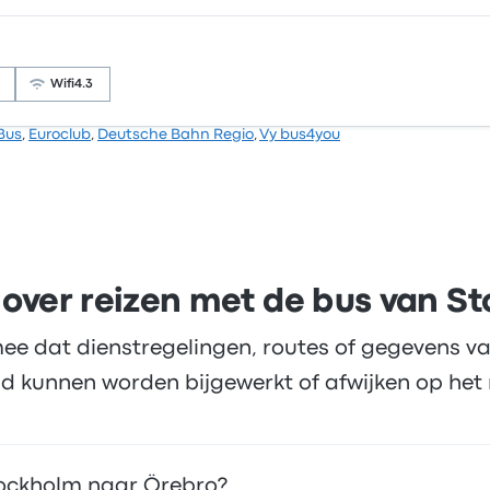
bedrijf 3.5 sterren gekregen op Busbud. Reizigers waren voo
over de wifi. FlixBus-ticketprijzen voor deze reis beginnen 
Wifi
4.3
Bus
,
Euroclub
,
Deutsche Bahn Regio
,
Vy bus4you
rijf 4.3 sterren gekregen op Busbud. Reizigers waren vooral
y Buss-ticketprijzen voor deze reis beginnen bij € 15
 over reizen met de bus van S
ee dat dienstregelingen, routes of gegevens va
d kunnen worden bijgewerkt of afwijken op het 
tockholm naar Örebro?