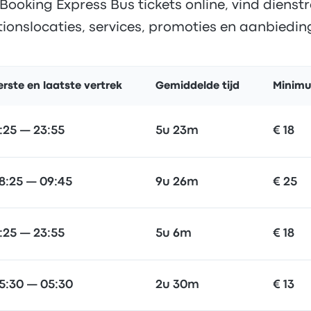
ooking Express Bus tickets online, vind dienstre
tionslocaties, services, promoties en aanbiedin
erste en laatste vertrek
Gemiddelde tijd
Minimu
1:25 — 23:55
5u 23m
€ 18
8:25 — 09:45
9u 26m
€ 25
1:25 — 23:55
5u 6m
€ 18
5:30 — 05:30
2u 30m
€ 13