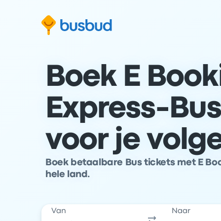
 naar het zoekformulier
Doorgaan naar inhoud
Ga naar de footer
Boek E Book
Express-Bus
voor je volg
Boek betaalbare Bus tickets met E Boo
hele land.
Van
Naar