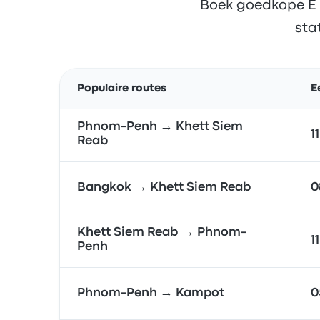
Boek goedkope E B
sta
Populaire routes
E
Phnom-Penh → Khett Siem
1
Reab
Bangkok → Khett Siem Reab
0
Khett Siem Reab → Phnom-
1
Penh
Phnom-Penh → Kampot
0