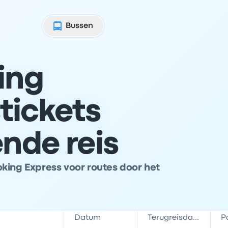
Bussen
ing
tickets
ende reis
king Express voor routes door het
Datum
Terugreisdatum
P