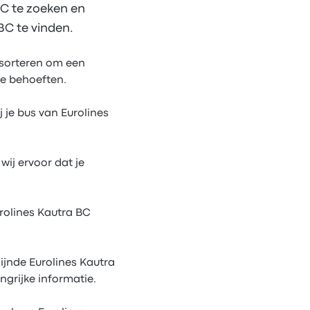
BC te zoeken en
BC te vinden.
s sorteren om een
le behoeften.
j je bus van Eurolines
ij ervoor dat je
rolines Kautra BC
ijnde Eurolines Kautra
ngrijke informatie.