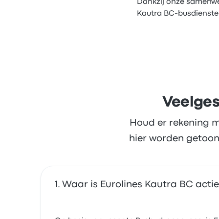
Dankzij onze samenwer
Kautra BC-busdiensten
Veelges
Houd er rekening m
hier worden getoon
Waar is Eurolines Kautra BC actie