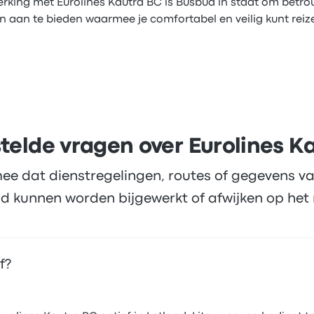
king met Eurolines Kautra BC is Busbud in staat om betro
 aan te bieden waarmee je comfortabel en veilig kunt reiz
telde vragen over Eurolines K
ee dat dienstregelingen, routes of gegevens va
d kunnen worden bijgewerkt of afwijken op het 
f?