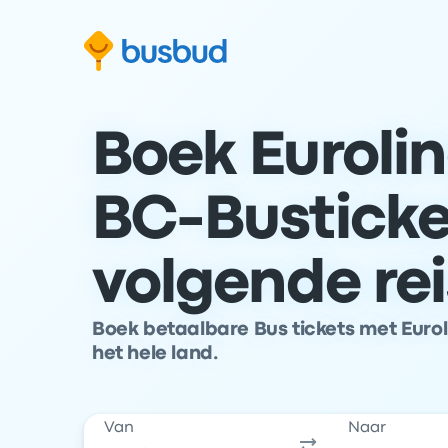
 naar het zoekformulier
Doorgaan naar inhoud
Ga naar de footer
Boek Euroli
BC-Busticket
volgende rei
Boek betaalbare Bus tickets met Eurol
het hele land.
Van
Naar