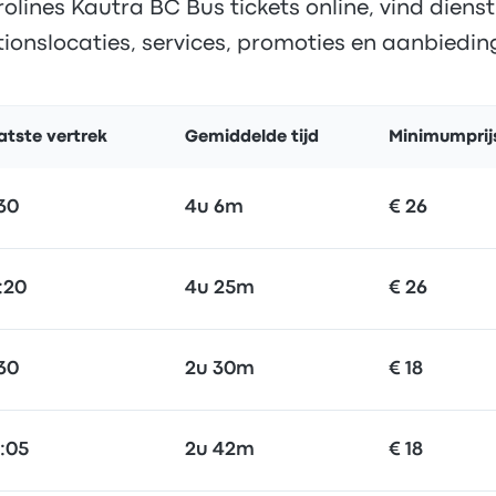
lines Kautra BC Bus tickets online, vind dienstr
tionslocaties, services, promoties en aanbiedin
atste vertrek
Gemiddelde tijd
Minimumprij
:30
4u 6m
€ 26
:20
4u 25m
€ 26
:30
2u 30m
€ 18
:05
2u 42m
€ 18