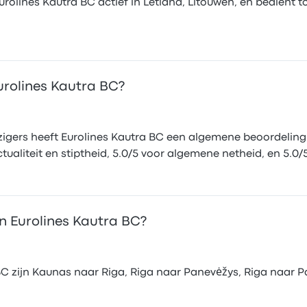
olines Kautra BC actief in Letland, Litouwen, en bedient to
urolines Kautra BC?
igers heeft Eurolines Kautra BC een algemene beoordeling v
tualiteit en stiptheid, 5.0/5 voor algemene netheid, en 5.0/5
an Eurolines Kautra BC?
C zijn Kaunas naar Riga, Riga naar Panevėžys, Riga naar Pas