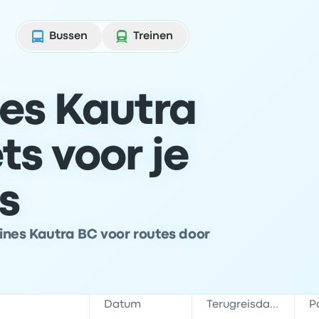
Bussen
Treinen
nes Kautra
s voor je
s
ines Kautra BC voor routes door
Datum
Terugreisdatum
P