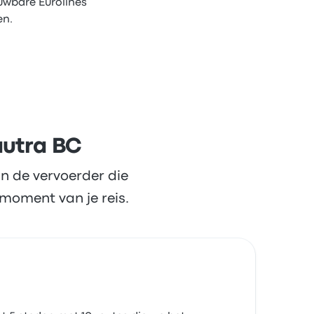
uwbare Eurolines
en.
autra BC
n de vervoerder die
moment van je reis.